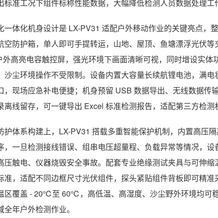
出标准工况下组件标称性能数据，大幅降低检测人员数据处理工
化一体化机身设计是 LX-PV31 适配户外移动作业的关键亮点，
航空防护箱，单人即可手提转运，山地、屋顶、鱼塘漂浮光伏等
寸户外高亮电容触控屏，强光环境下画面清晰可视，同时增设实体
、沙尘环境操作不受限制。设备内置大容量长续航锂电池，满电状态可持
口，现场应急补电便捷；机身预留 USB 数据导出、无线数据
录离线留存，可一键导出 Excel 标准检测报告，适配第三方检
防护体系构建上，LX-PV31 搭载多重智能保护机制，内置高
序，一旦检测接线错误、组串电压超量程、负载异常等情况，设
高压触电、仪器烧毁安全事故。配套专业绝缘测试夹具与可伸缩温度
标准，适配不同边框尺寸光伏组件，探头紧贴组件背板即可精准
温区覆盖 - 20℃至 60℃，高低温、高湿度、沙尘野外环境均可
域全年户外检测作业。