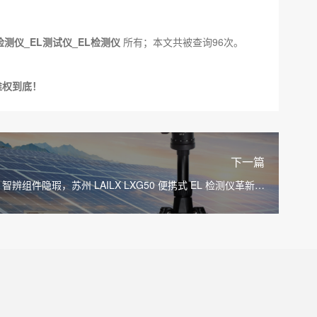
检测仪_EL测试仪_EL检测仪
所有；本文共被查询96次。
维权到底！
下一篇
I 智辨组件隐瑕，苏州 LAILX LXG50 便携式 EL 检测仪革新光
伏无损检测方案