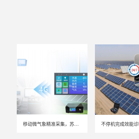
移动微气象精准采集，苏州 LAILX LXH506 便携式气象站补齐光伏检测环境数据短板