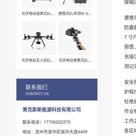
接输
光伏电站组串式EL检
便携式EL检测仪 G50
便携
测仪 LXZ210
莱科斯
防震
7 
雨雪
充接
光伏电站无人机EL扫
光伏电站便携式EL检
描检测仪H210
测仪_组件视频扫描
测记
专用（LX-Z15）
安全
联系我们
护程
CONTACT US
杜绝
莱克斯新能源科技有限公司
作业
工作
联系电话：17706222370
各区
地址：苏州市吴中区吴中大道4409