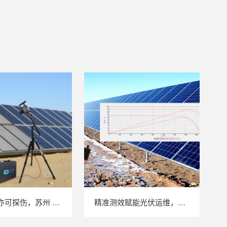
户外强光亦可探伤，苏州 LAILX LXG30 便携式 EL 检测仪重塑光伏组件无损检测标准
精准测效赋能光伏运维，苏州 LAILX LX‑PV32 便携式 IV 测试仪打造现场检测新标杆