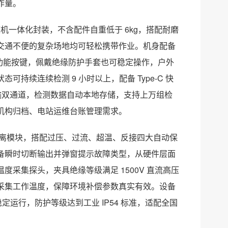
作量。
整机一体化封装，不含配件自重低于 6kg，搭配耐磨
交通不便的复杂场地均可轻松携带作业。机身配备
功能按键，佩戴绝缘防护手套也可稳定操作，户外
续连续检测 9 小时以上，配备 Type-C 快
传输双通道，检测数据自动本地存储，支持上万组检
测机构归档、电站运维台账管理需求。
压隔离模块，搭配过压、过流、超温、反接四大自动保
备瞬时切断输出并弹窗提示故障类型，从硬件层面
采集探头，夹具绝缘等级满足 1500V 直流高压
采集工作温度，保障环境补偿参数真实有效。设备
稳定运行，防护等级达到工业 IP54 标准，适配全国