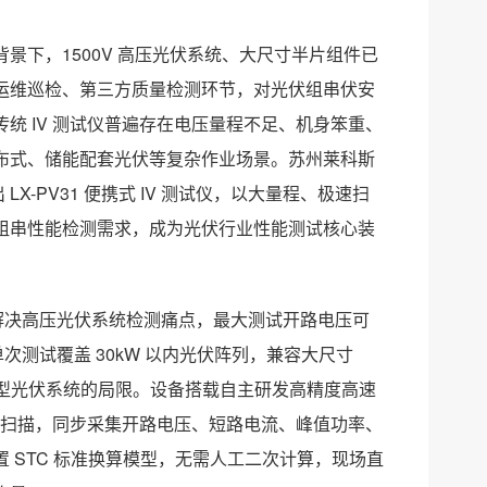
下，1500V 高压光伏系统、大尺寸半片组件已
运维巡检、第三方质量检测环节，对光伏组串伏安
统 IV 测试仪普遍存在电压量程不足、机身笨重、
布式、储能配套光伏等复杂作业场景。苏州莱科斯
X-PV31 便携式 IV 测试仪，以大量程、极速扫
组串性能检测需求，成为光伏行业性能测试核心装
对性解决高压光伏系统检测痛点，最大测试开路电压可
，单次测试覆盖 30kW 以内光伏阵列，兼容大尺寸
适配新型光伏系统的局限。设备搭载自主研发高精度高速
 曲线扫描，同步采集开路电压、短路电流、峰值功率、
 STC 标准换算模型，无需人工二次计算，现场直