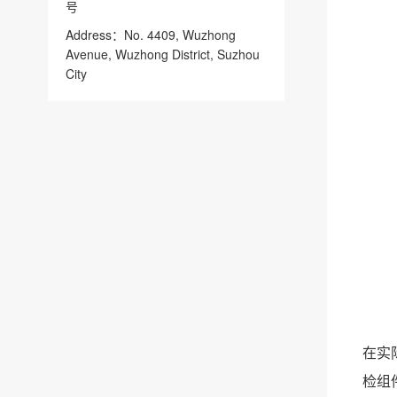
号
Address：No. 4409, Wuzhong
Avenue, Wuzhong District, Suzhou
City
在实
检组