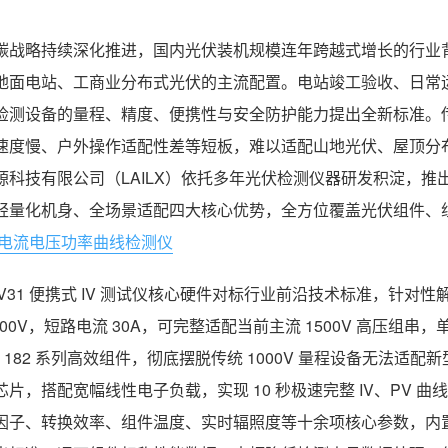
碳战略持续深化推进，国内光伏装机规模连年跨越式增长的行业背景
地面电站、工商业分布式光伏的主流配置。电站竣工验收、日常
检测设备的量程、精度、便携性与安全防护能力提出全新标准。传
速度慢、户外操作适配性差等短板，难以适配山地光伏、屋顶分
源科技有限公司（LAILX）依托多年光伏检测仪器研发积淀，推出 L
轻量化机身、全场景适配四大核心优势，全方位覆盖光伏组件、
电流电压功率曲线检测仪
-PV31 便携式 IV 测试仪核心硬件对标行业前沿技术标准，针
1500V，短路电流 30A，可完整适配当前主流 1500V 高压组串
0、182 系列高效组件，彻底摆脱传统 1000V 量程设备无法
芯片，搭配宽幅线性电子负载，实现 10 秒极速完整 IV、PV
因子、转换效率、组件温度、实时辐照度等十余项核心参数，内置