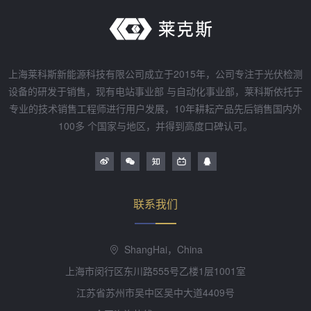
上海莱科斯新能源科技有限公司成立于2015年，公司专注于光伏检测
设备的研发于销售，现有电站事业部 与自动化事业部，莱科斯依托于
专业的技术销售工程师进行用户发展，10年耕耘产品先后销售国内外
100多 个国家与地区，并得到高度口碑认可。
联系我们
ShangHai，China
上海市闵行区东川路555号乙楼1层1001室
江苏省苏州市吴中区吴中大道4409号