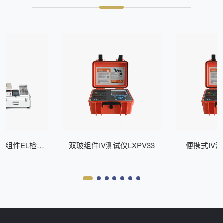
式组件EL检测
双玻组件IV测试仪LXPV33
便携式IV测
Z200