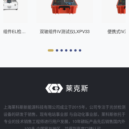
式组件EL检测
双玻组件IV测试仪LXPV33
便携式IV测
Z200
上海莱科斯新能源科技有限公司成立于2015年，公司专注于光伏检测
设备的研发于销售，现有电站事业部 与自动化事业部，莱科斯依托于
专业的技术销售工程师进行用户发展，10年耕耘产品先后销售国内外
100多 个国家与地区，并得到高度口碑认可。