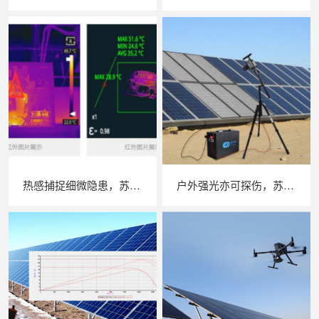
热感捕捉细微隐患，苏州 LAILX LX‑F300 手持红外热成像仪赋能光伏安全运维
户外强光亦可探伤，苏州 LAILX LXG30 便携式 EL 检测仪重塑光伏组件无损检测标准