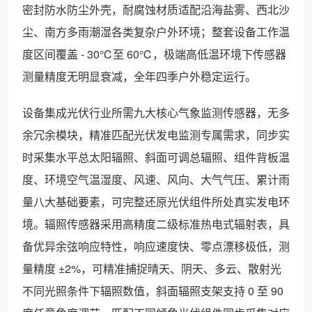
密封防水防尘外壳，耐腐蚀材质适配沿海盐雾、西北沙
尘、南方多雨潮湿各类复杂户外环境；整套设备工作温
度区间覆盖 - 30℃至 60℃，极端高低温环境下传感器
测量精度无明显衰减，全年四季户外稳定运行。
设备集成光伏行业所需九大核心气象监测传感器，无多
余冗余模块，精准匹配光伏发电监测专属需求，同步实
时采集水平总太阳辐照、斜面可调总辐照、组件背板温
度、环境空气温湿度、风速、风向、大气气压、累计雨
量八大基础要素，可完整还原光伏组件所处真实发电环
境。辐照传感器采用高精度二级标准热电式辐射表，具
备优异余弦响应特性，响应速度快、零点漂移极低，测
量精度 ±2%，可精准捕捉晴天、阴天、多云、散射光
不同光照条件下辐照数值，斜面辐照支架支持 0 至 90