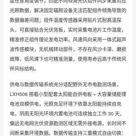
度任意角度调节，匹配不同倾角光伏组件同步采集对应
光照数据，解决固定辐照设备无法匹配组件倾角导致的
数据偏差问题；组件温度传感器采用贴片式耐高温探
头，可直接贴合光伏背板，实时采集电池片工作温度，
精准修正组件理论发电功率。风速风向采用一体式超声
波传感模块，无机械转动部件，不存在风沙卡滞、磨损
故障，低风速下也可精准测量，使用寿命远高于传统风
杯风标结构。
供电与数据传输系统充分适配野外无市电勘测场景，
LXH506 搭载小型配套太阳能自供电板 + 大容量储能锂
电池双模供电，光照充足环境下依靠太阳能持续自充
电，阴雨无阳光环境内置电池可连续独立工作 30 天，
偏远无电网光伏资源勘测区域无需外接电源，长时间不
间断采集环境数据。数据传输支持三重模式自由切换：