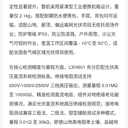
定性显著提升。整机采用紧凑型工业便携机箱设计，重
量仅 2.1kg，搭配耐磨防水便携包，手提、背包均可运
输，适配山地、屋顶、偏远离网光伏项目无依托现场作
业；防护等级 IP53，防尘防泼溅，户外雨雪、沙尘天
气可短时作业，宽温工作区间覆盖 - 10℃至 50℃，适
配全国各气候区域光伏项目使用。
在核心检测精度与量程方面，LXH601 充分匹配光伏高
压直流系统检测标准。绝缘电阻测试支持
500V/1000V/2500V 三档高压输出，测量量程 0.01MΩ
至 1000GΩ，精准检测直流电缆、组件对地绝缘老化破
损情况，满足光伏直流系统高压绝缘检测规范；接地电
阻测试兼容三极法、二极法、钳型辅助测试多种模式，
量程 0.01Ω 至 30kΩ，即使山地高电阻率土壤、盐碱地