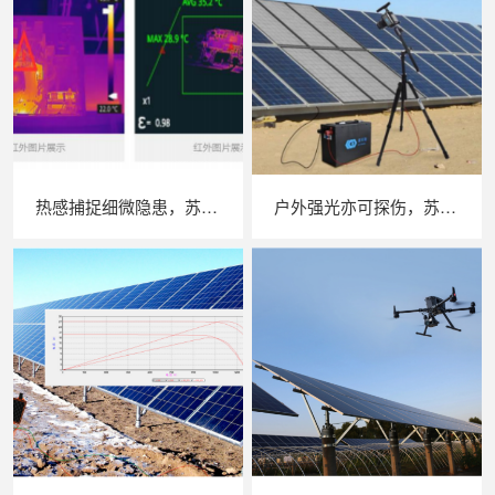
热感捕捉细微隐患，苏州 LAILX LX‑F300 手持红外热成像仪赋能光伏安全运维
户外强光亦可探伤，苏州 LAILX LXG30 便携式 EL 检测仪重塑光伏组件无损检测标准