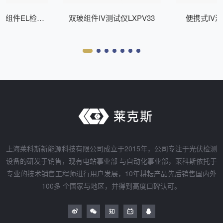
式组件EL检测
双玻组件IV测试仪LXPV33
便携式IV测
Z200
上海莱科斯新能源科技有限公司成立于2015年，公司专注于光伏检测
设备的研发于销售，现有电站事业部 与自动化事业部，莱科斯依托于
专业的技术销售工程师进行用户发展，10年耕耘产品先后销售国内外
100多 个国家与地区，并得到高度口碑认可。