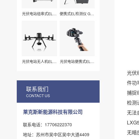
光伏电站组串式EL检
便携式EL检测仪 G50
测仪 LXZ210
莱科斯
光伏电站无人机EL扫
光伏电站便携式EL检
描检测仪H210
测仪_组件视频扫描
专用（LX-Z15）
光伏
件功
联系我们
捕捉
CONTACT US
检测
莱克斯新能源科技有限公司
无法
LX
联系电话：17706222370
无暗
地址：苏州市吴中区吴中大道4409