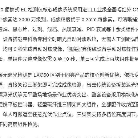
G50 便携式 EL 检测仪核心成像系统采用进口工业级全画幅红外 C
外像素达 3000 万级别，成像精度优于 0.2mm 每像素，可清晰
虚焊、黑心片、过刻、混档、热斑衰减、PID 衰减等十余类组件
。设备搭载莱科斯专利全时暗光自动对焦系统，无需人工测距调
，均可 3 秒完成自动对焦成像，彻底摒弃传统设备手动对焦操
长，单组件完整成像仅需 3 至 10 秒，单日可完成上百块组件
候无遮光检测是 LXG50 区别于同类产品的核心创新优势，依
篷，直接架设三脚架即可完成成像检测，省去传统设备拆装遮光
漂浮光伏等无平整场地场景作业优势突出。整套设备采用模块化
便携平板控制器、轻型碳纤维三脚架四大组件，全部配件收纳至防
，单人可搬运至任意光伏作业点位，三脚架支持多档位高度调节
不同高度组件检测。