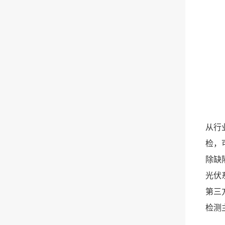
从行
检，
除缺
光伏
第三
检测