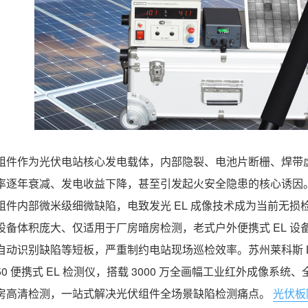
组件作为光伏电站核心发电载体，内部隐裂、电池片断栅、焊带虚
率逐年衰减、发电收益下降，甚至引发起火安全隐患的核心诱因
组件内部微米级细微缺陷，电致发光 EL 成像技术成为当前无损
设备体积庞大、仅适用于厂房暗房检测，老式户外便携式 EL 
自动识别缺陷等短板，严重制约电站现场巡检效率。苏州莱科斯 L
G50 便携式 EL 检测仪，搭载 3000 万全画幅工业红外成像系
房高清检测，一站式解决光伏组件全场景缺陷检测痛点。
光伏板