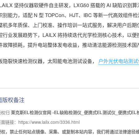
 LAILX 坚持仪器软硬件自主研发，LXG50 搭载的 AI 缺
识别能力，适配 N 型 TOPCon、HJT、IBC 等新一代高
整机多年质保、上门校准、操作培训一站式服务，解决用户后期
控行业发展趋势下，LAILX 将持续迭代光学检测核心技术，以便
件故障损耗，提升电站整体发电收益，推动清洁能源检测技术国
板隐裂快速检测仪器，太阳能电池测试设备，
户外光伏电站测试
面版权备注
版权归
莱克斯EL检测仪官网 -EL缺陷检测仪_便携式EL测试仪_便携式EL
接：https://www.lailx.com/3336.html
授权，禁止任何站点镜像、采集、或复制本站内容，我们将通过法律途径