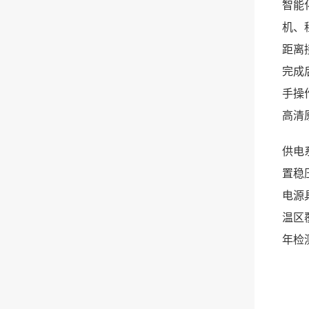
智能
机、
距离
完成
手操
高清
供电
置稳
电源
温区
年检