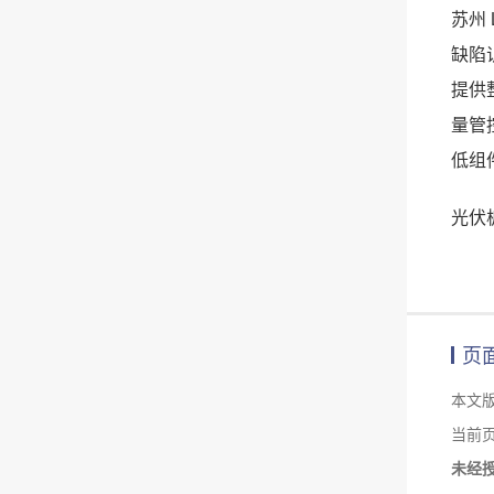
苏州
缺陷
提供
量管
低组
光伏
页
本文
当前页面链
未经