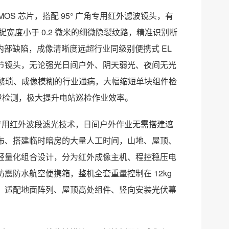
MOS 芯片，搭配 95° 广角专用红外滤波镜头，有
捕捉宽度小于 0.2 微米的细微隐裂纹路，精准识别断
内部缺陷，成像清晰度远超行业同级别便携式 EL
节镜头，无论强光日间户外、阴天弱光、夜间无光
作繁琐、成像模糊的行业通病，大幅缩短单块组件检
批量检测，极大提升电站巡检作业效率。
托专用红外波段滤光技术，日间户外作业无需搭建遮
布、搭建临时暗房的大量人工时间，山地、屋顶、
轻量化组合设计，分为红外成像主机、程控稳压电
震防水航空便携箱，整机全套重量控制在 12kg
，适配地面阵列、屋顶高处组件、竖向安装光伏幕