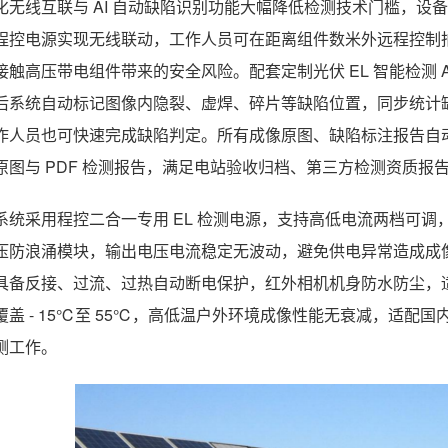
化无线互联与 AI 自动缺陷识别功能大幅降低检测技术门槛，设备内
程控电源实现无线联动，工作人员可在距离组件数米外远程控制
接触高压带电组件带来的安全风险。配套定制光伏 EL 智能检测 A
后系统自动标记图像内隐裂、虚焊、碎片等缺陷位置，同步统计
作人员也可快速完成缺陷判定。所有成像原图、缺陷标注报告自动
原图与 PDF 检测报告，满足电站验收归档、第三方检测资质报
系统采用程控二合一专用 EL 检测电源，支持高低电流两档可
压防浪涌模块，输出电压电流稳定无波动，避免供电异常造成成
具备反接、过流、过热自动断电保护，红外相机机身防水防尘，
覆盖 - 15℃至 55℃，高低温户外环境成像性能无衰减，适
测工作。