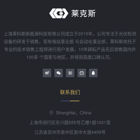
上海莱科斯新能源科技有限公司成立于2015年，公司专注于光伏检测
设备的研发于销售，现有电站事业部 与自动化事业部，莱科斯依托于
专业的技术销售工程师进行用户发展，10年耕耘产品先后销售国内外
100多 个国家与地区，并得到高度口碑认可。
联系我们
ShangHai，China
上海市闵行区东川路555号乙楼1层1001室
江苏省苏州市吴中区吴中大道4409号