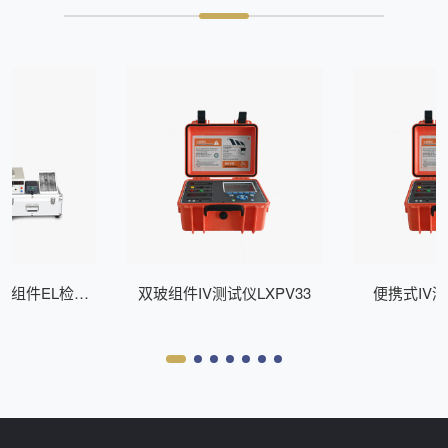
式组件EL检测
双玻组件IV测试仪LXPV33
便携式IV测
Z200