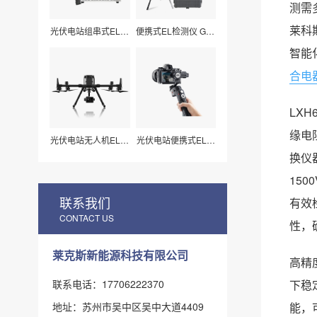
测需
莱科
光伏电站组串式EL检
便携式EL检测仪 G50
测仪 LXZ210
莱科斯
智能
合电
LX
缘电
光伏电站无人机EL扫
光伏电站便携式EL检
描检测仪H210
测仪_组件视频扫描
换仪
专用（LX-Z15）
15
联系我们
有效
CONTACT US
性，
莱克斯新能源科技有限公司
高精
联系电话：17706222370
下稳
地址：苏州市吴中区吴中大道4409
能，