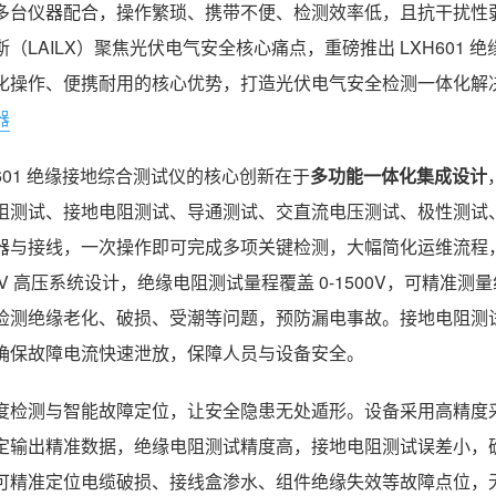
多台仪器配合，操作繁琐、携带不便、检测效率低，且抗干扰性
斯（LAILX）聚焦光伏电气安全核心痛点，重磅推出 LXH60
化操作、便携耐用的核心优势，打造光伏电气安全检测一体化解
器
H601 绝缘接地综合测试仪的核心创新在于
多功能一体化集成设计
阻测试、接地电阻测试、导通测试、交直流电压测试、极性测试
器与接线，一次操作即可完成多项关键检测，大幅简化运维流程，
00V 高压系统设计，绝缘电阻测试量程覆盖 0-1500V，可精
检测绝缘老化、破损、受潮等问题，预防漏电事故。接地电阻测
确保故障电流快速泄放，保障人员与设备安全。
度检测与智能故障定位，让安全隐患无处遁形。设备采用高精度
定输出精准数据，绝缘电阻测试精度高，接地电阻测试误差小，
可精准定位电缆破损、接线盒渗水、组件绝缘失效等故障点位，