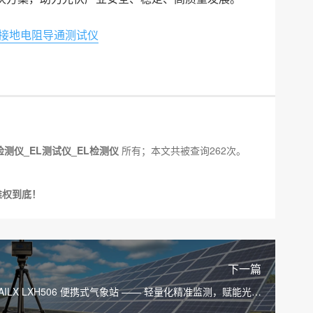
接地电阻导通测试仪
检测仪_EL测试仪_EL检测仪
所有；本文共被查询262次。
维权到底！
下一篇
LAILX LXH506 便携式气象站 —— 轻量化精准监测，赋能光伏
电站智能运维与数据决策