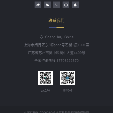
联系我们
ShangHai，China
上海市闵行区东川路555号乙楼1层1001室
江苏省苏州市吴中区吴中大道4409号
全国咨询热线:17706222370
公众号
视频号
©
苏ICP备17006210号-4
;莱科斯新能源版权所有