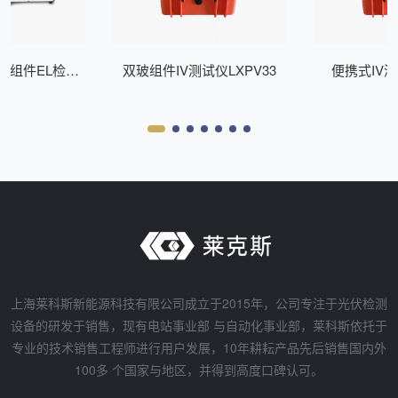
式组件EL检测
双玻组件IV测试仪LXPV33
便携式IV测
Z200
上海莱科斯新能源科技有限公司成立于2015年，公司专注于光伏检测
设备的研发于销售，现有电站事业部 与自动化事业部，莱科斯依托于
专业的技术销售工程师进行用户发展，10年耕耘产品先后销售国内外
100多 个国家与地区，并得到高度口碑认可。