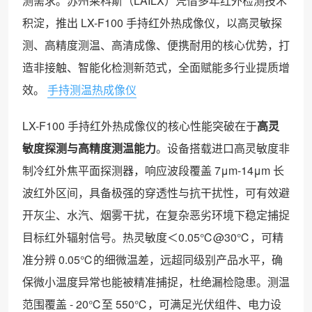
测需求。苏州莱科斯（LAILX）凭借多年红外检测技术
积淀，推出 LX-F100 手持红外热成像仪，以高灵敏探
测、高精度测温、高清成像、便携耐用的核心优势，打
造非接触、智能化检测新范式，全面赋能多行业提质增
效。
手持测温热成像仪
LX-F100 手持红外热成像仪的核心性能突破在于
高灵
敏度探测与高精度测温能力
。设备搭载进口高灵敏度非
制冷红外焦平面探测器，响应波段覆盖 7μm-14μm 长
波红外区间，具备极强的穿透性与抗干扰性，可有效避
开灰尘、水汽、烟雾干扰，在复杂恶劣环境下稳定捕捉
目标红外辐射信号。热灵敏度＜0.05℃@30℃，可精
准分辨 0.05℃的细微温差，远超同级别产品水平，确
保微小温度异常也能被精准捕捉，杜绝漏检隐患。测温
范围覆盖 - 20℃至 550℃，可满足光伏组件、电力设