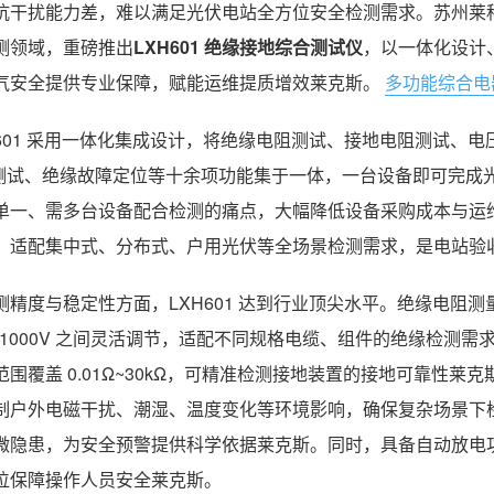
抗干扰能力差，难以满足光伏电站全方位安全检测需求。苏州莱科
测领域，重磅推出
LXH601 绝缘接地综合测试仪
，以一体化设计
气安全提供专业保障，赋能运维提质增效莱克斯。
多功能综合电
H601 采用一体化集成设计，将绝缘电阻测试、接地电阻测试、电
c 测试、绝缘故障定位等十余项功能集于一体，一台设备即可完
单一、需多台设备配合检测的痛点，大幅降低设备采购成本与运维操
，适配集中式、分布式、户用光伏等全场景检测需求，是电站验
测精度与稳定性方面，LXH601 达到行业顶尖水平。绝缘电阻测量范
V~1000V 之间灵活调节，适配不同规格电缆、组件的绝缘检测
范围覆盖 0.01Ω~30kΩ，可精准检测接地装置的接地可靠性
制户外电磁干扰、潮湿、温度变化等环境影响，确保复杂场景下
微隐患，为安全预警提供科学依据莱克斯。同时，具备自动放电
位保障操作人员安全莱克斯。