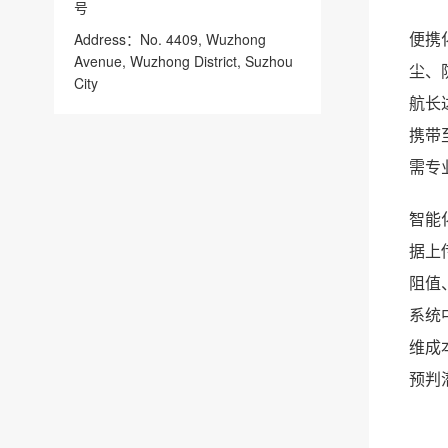
号
便携
Address：No. 4409, Wuzhong
Avenue, Wuzhong District, Suzhou
尘、
City
航长
携带
需专
智能
据上
阻值
系统
维成
预判