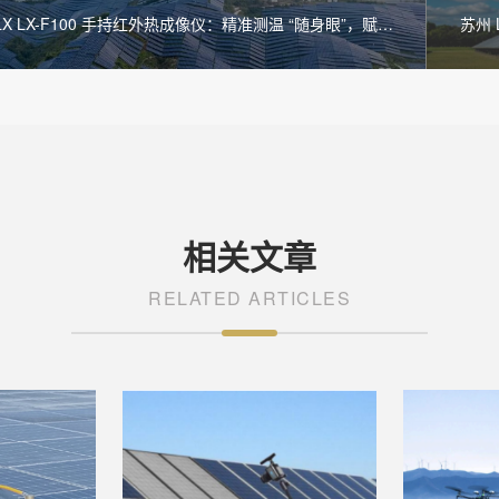
ILX LX-F100 手持红外热成像仪：精准测温 “随身眼”，赋能
苏州 
能运维
相关文章
RELATED ARTICLES