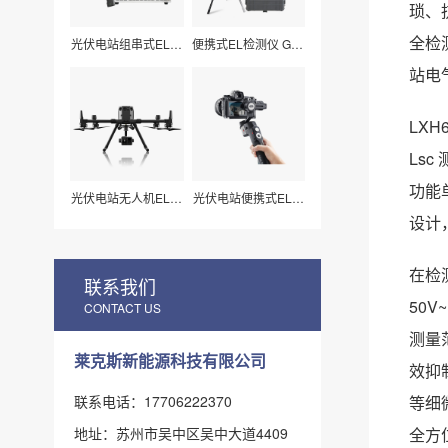
琐、
全检
光伏电站组串式EL检
便携式EL检测仪 G50
测仪 LXZ210
莱科斯
站电
LX
Ls
功能
光伏电站无人机EL扫
光伏电站便携式EL检
描检测仪H210
测仪_组件视频扫描
设计
专用（LX-Z15）
在检
联系我们
50
CONTACT US
测量
莱克斯新能源科技有限公司
效抑
联系电话：17706222370
等细
地址：苏州市吴中区吴中大道4409
全方