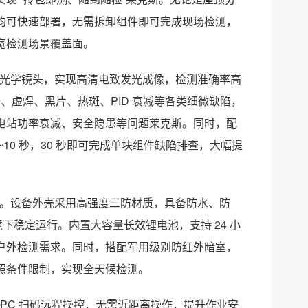
均可快速部署，无需拆卸组件即可完成现场检测，
宽检测场景覆盖面。
利级光学镜头，实现高清电致发光成像，检测准确率高
、虚焊、黑片、热斑、PID 衰减等各类细微缺陷，
电站功率衰减、安全隐患等问题莱克斯。同时，配
10 秒，30 秒即可完成单块组件缺陷排查，大幅提
优化。设备外壳采用高强度三防材质，具备防水、防
境下稳定运行。内置大容量长效锂电池，支持 24 小
户外检测需求。同时，搭配军用级别防红外暗室，
照条件限制，实现全天候检测。
 或 PC 扫码远程操控，无需近距离操作，提升作业安