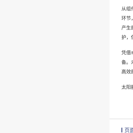
从组
环节
产生
护，
凭借
备。
高效
太阳
页