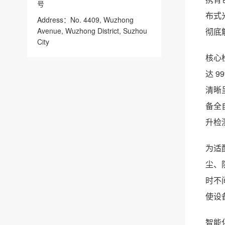
号
布式
Address：No. 4409, Wuzhong
Avenue, Wuzhong District, Suzhou
彻底
City
核心
达 
清晰
备全
升检
为适
尘、
时不
使设
智能