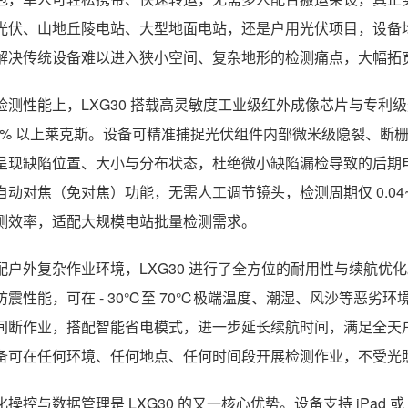
光伏、山地丘陵电站、大型地面电站，还是户用光伏项目，设备
解决传统设备难以进入狭小空间、复杂地形的检测痛点，大幅拓
检测性能上，LXG30 搭载高灵敏度工业级红外成像芯片与专
99% 以上莱克斯。设备可精准捕捉光伏组件内部微米级隐裂、断栅
呈现缺陷位置、大小与分布状态，杜绝微小缺陷漏检导致的后期
自动对焦（免对焦）功能，无需人工调节镜头，检测周期仅 0.04~
测效率，适配大规模电站批量检测需求。
配户外复杂作业环境，LXG30 进行了全方位的耐用性与续航
防震性能，可在 - 30℃至 70℃极端温度、潮湿、风沙等恶劣环
间断作业，搭配智能省电模式，进一步延长续航时间，满足全天
备可在任何环境、任何地点、任何时间段开展检测作业，不受光
化操控与数据管理是 LXG30 的又一核心优势。设备支持 iPad