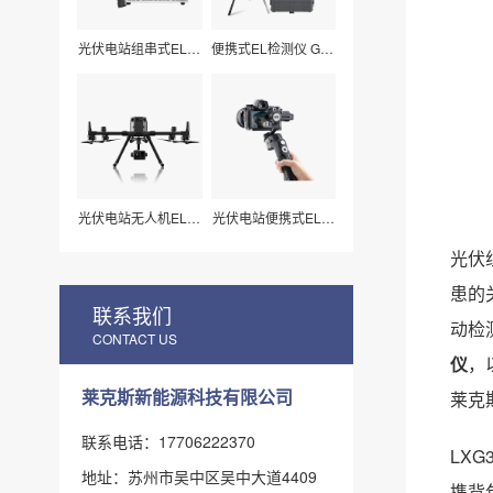
光伏电站组串式EL检
便携式EL检测仪 G50
测仪 LXZ210
莱科斯
光伏电站无人机EL扫
光伏电站便携式EL检
描检测仪H210
测仪_组件视频扫描
专用（LX-Z15）
光伏
患的
联系我们
动检
CONTACT US
仪
，
莱克斯新能源科技有限公司
莱克
联系电话：17706222370
LX
地址：苏州市吴中区吴中大道4409
携背