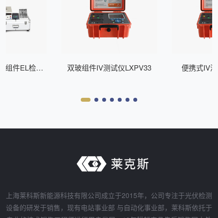
式组件EL检测
双玻组件IV测试仪LXPV33
便携式IV测
Z200
上海莱科斯新能源科技有限公司成立于2015年，公司专注于光伏检测
设备的研发于销售，现有电站事业部 与自动化事业部，莱科斯依托于