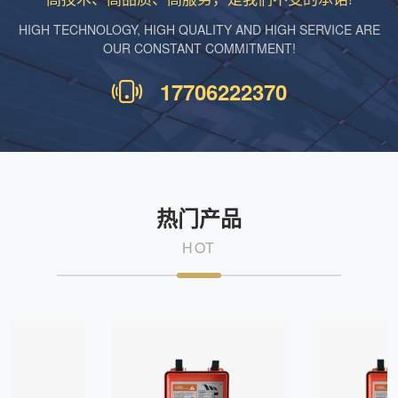
HIGH TECHNOLOGY, HIGH QUALITY AND HIGH SERVICE ARE
OUR CONSTANT COMMITMENT!
17706222370
热门产品
HOT