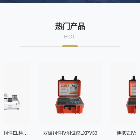
热门产品
HOT
式组件EL检测
双玻组件IV测试仪LXPV33
便携式IV测
Z200