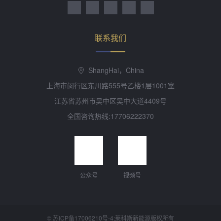
联系我们
ShangHai，China
上海市闵行区东川路555号乙楼1层1001室
江苏省苏州市吴中区吴中大道4409号
全国咨询热线:17706222370
公众号
视频号
©
苏ICP备17006210号-4
;莱科斯新能源版权所有