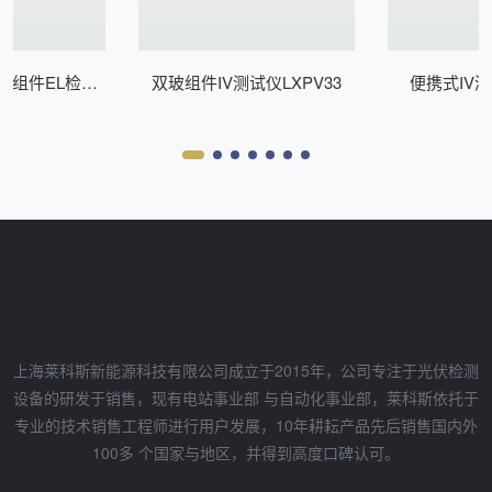
式组件EL检测
双玻组件IV测试仪LXPV33
便携式IV测
Z200
上海莱科斯新能源科技有限公司成立于2015年，公司专注于光伏检测
设备的研发于销售，现有电站事业部 与自动化事业部，莱科斯依托于
专业的技术销售工程师进行用户发展，10年耕耘产品先后销售国内外
100多 个国家与地区，并得到高度口碑认可。