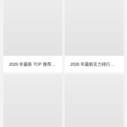
2026 年最新 TOP 推荐｜便携式 EL 检测仪实力排行，LAILX LXG50 深度测评
2026 年最新实力排行｜无人机 EL 检测系统 TOP 推荐，LAILX LXH210 深度解析