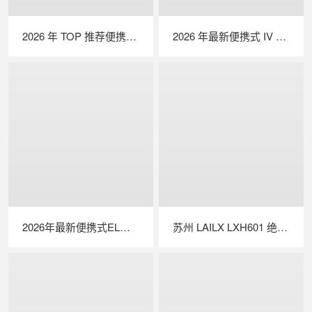
2026 年 TOP 推荐便携式 EL 检测仪｜行业实力品牌深度测评
2026 年最新便携式 IV 测试仪实力排行｜深度解析光伏户外性能检测优选设备
2026年最新便携式EL检测仪TOP推荐｜行业实力品牌深度测评
苏州 LAILX LXH601 绝缘接地综合测试仪 —— 一体化多功能集成，筑牢光伏电气安全防线