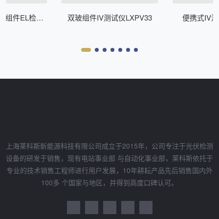
式组件EL检测
双玻组件IV测试仪LXPV33
便携式IV测
Z200
上海莱科斯新能源科技有限公司成立于2015年，公司专注于光伏检测
设备的研发于销售，现有电站事业部 与自动化事业部，莱科斯依托于
专业的技术销售工程师进行用户发展，10年耕耘产品先后销售国内外
100多 个国家与地区，并得到高度口碑认可。