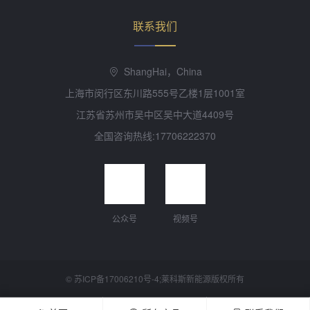
联系我们
ShangHai，China
上海市闵行区东川路555号乙楼1层1001室
江苏省苏州市吴中区吴中大道4409号
全国咨询热线:17706222370
公众号
视频号
©
苏ICP备17006210号-4
;莱科斯新能源版权所有