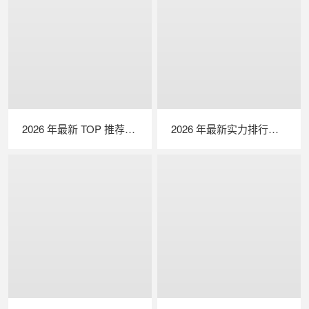
2026 年最新 TOP 推荐｜便携式 EL 检测仪实力排行，LAILX LXG50 深度测评
2026 年最新实力排行｜无人机 EL 检测系统 TOP 推荐，LAILX LXH210 深度解析