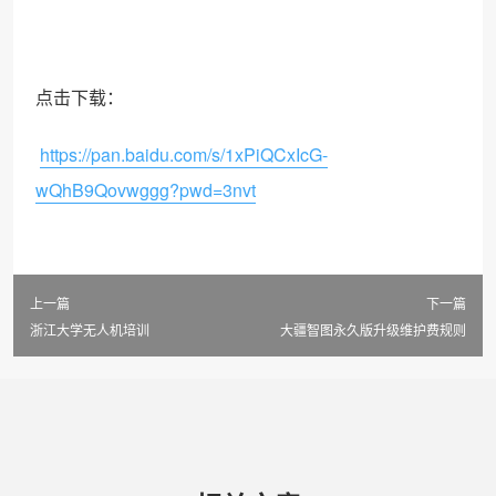
点击下载：
https://pan.baidu.com/s/1xPiQCxIcG-
wQhB9Qovwggg?pwd=3nvt
上一篇
下一篇
浙江大学无人机培训
大疆智图永久版升级维护费规则