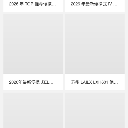
2026 年 TOP 推荐便携式 EL 检测仪｜行业实力品牌深度测评
2026 年最新便携式 IV 测试仪实力排行｜深度解析光伏户外性能检测优选设备
2026年最新便携式EL检测仪TOP推荐｜行业实力品牌深度测评
苏州 LAILX LXH601 绝缘接地综合测试仪 —— 一体化多功能集成，筑牢光伏电气安全防线