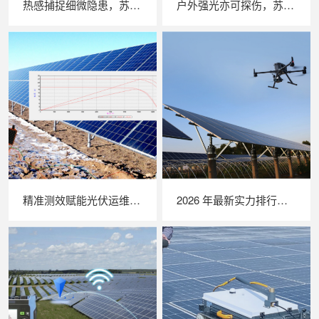
热感捕捉细微隐患，苏州 LAILX LX‑F300 手持红外热成像仪赋能光伏安全运维
户外强光亦可探伤，苏州 LAILX LXG30 便携式 EL 检测仪重塑光伏组件无损检测标准
精准测效赋能光伏运维，苏州 LAILX LX‑PV32 便携式 IV 测试仪打造现场检测新标杆
2026 年最新实力排行｜无人机 EL 检测系统 TOP 推荐，LAILX LXH210 深度解析