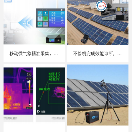
移动微气象精准采集，苏州 LAILX LXH506 便携式气象站补齐光伏检测环境数据短板
不停机完成效能诊断，苏州 LAILX LX‑PE93 逆变器综合测试仪筑牢光伏电站效能底座