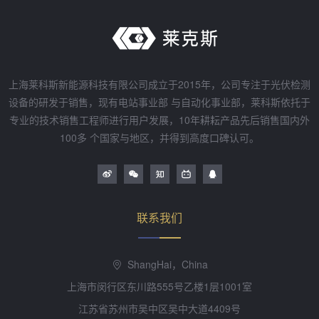
上海莱科斯新能源科技有限公司成立于2015年，公司专注于光伏检测
设备的研发于销售，现有电站事业部 与自动化事业部，莱科斯依托于
专业的技术销售工程师进行用户发展，10年耕耘产品先后销售国内外
100多 个国家与地区，并得到高度口碑认可。
联系我们
ShangHai，China
上海市闵行区东川路555号乙楼1层1001室
江苏省苏州市吴中区吴中大道4409号