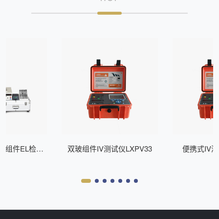
式组件EL检测
双玻组件IV测试仪LXPV33
便携式IV测
Z200