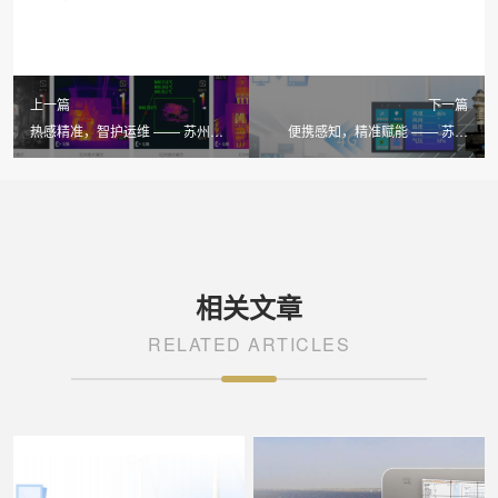
上一篇
下一篇
热感精准，智护运维 —— 苏州
便携感知，精准赋能 —— 苏州
LAILX LX-F200 手持红外热成像仪
LAILX LXH506 便携式气象站助力
赋能光伏电力安全
光伏电站高效运维
相关文章
RELATED ARTICLES