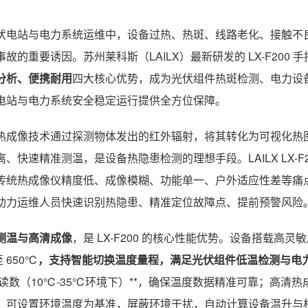
伏电站与电力系统运维中，设备过热、热斑、线路老化、接触不
事故的重要诱因。苏州莱科斯（LAILX）最新研发的 LX-F200
分析、便携耐用
四大核心优势，成为光伏组件热斑检测、电力设备
电站与电力系统安全稳定运行提供全方位保障。
热成像技术通过探测物体发出的红外辐射，将其转化为可视化热
离、快速精准测温，是设备热隐患检测的理想手段。LAILX LX-
传统热成像仪精度低、成像模糊、功能单一、户外适应性差等痛
助力运维人员快速识别热隐患、精准定位故障点、提前预警风险
测温与高清成像
，是 LX-F200 的核心性能优势。设备搭载高灵敏
 650℃
，支持智能切换温度量程，满足光伏组件低温检测与电
% 读数（10℃-35℃环境下）**，确保温度数据精准可靠；高
，可设置环境温度为基准，屏蔽环境干扰，自动计算设备温升与