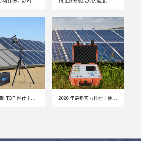
户外强光亦可探伤，苏州 LAILX LXG30 便携式 EL 检测仪重塑光伏组件无损检测标准
精准测效赋能光伏运维，苏州 LAILX LX‑PV32 便携式 IV 测试仪打造现场检测新标杆
2026 年最新 TOP 推荐｜便携式 EL 检测仪实力排行，LAILX LXG50 深度测评
2026 年最新实力排行｜便携式 IV 测试仪 TOP 推荐，LAILX LX‑PV31 深度解析