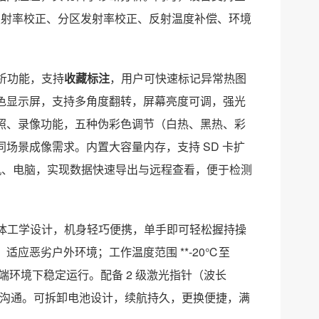
屏发射率校正、分区发射率校正、反射温度补偿、环境
分析功能，支持
收藏标注
，用户可快速标记异常热图
色显示屏，支持多角度翻转，屏幕亮度可调，强光
照、录像功能，五种伪彩色调节（白热、黑热、彩
场景成像需求。内置大容量内存，支持 SD 卡扩
手机、电脑，实现数据快速导出与远程查看，便于检测
用人体工学设计，机身轻巧便携，单手即可轻松握持操
应恶劣户外环境；工作温度范围 **-20℃至
极端环境下稳定运行。配备 2 级激光指针（波长
位与沟通。可拆卸电池设计，续航持久，更换便捷，满