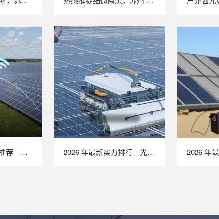
不停机完成效能诊断，苏州 LAILX LX‑PE93 逆变器综合测试仪筑牢光伏电站效能底座
热感捕捉细微隐患，苏州 LAILX LX‑F300 手持红外热成像仪赋能光伏安全运维
2026 年最新 TOP 推荐｜绝缘接地综合测试仪实力排行，LAILX LXH601 深度测评
2026 年最新实力排行｜光伏清洗机器人 TOP 推荐，LAILX LX‑H403 深度解析