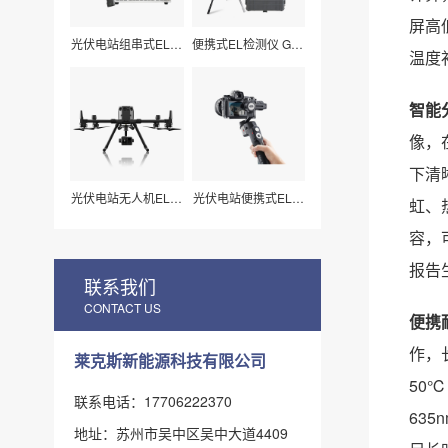
屏高
光伏电站组串式EL检
便携式EL检测仪 G50
温度
测仪 LXZ210
莱科斯
智能
像，
下清
光伏电站无人机EL扫
光伏电站便携式EL检
虹、
描检测仪H210
测仪_组件视频扫描
专用（LX-Z15）
容，
报告
联系我们
CONTACT US
便携
作，
莱克斯新能源科技有限公司
50℃
联系电话：17706222370
63
地址：苏州市吴中区吴中大道4409