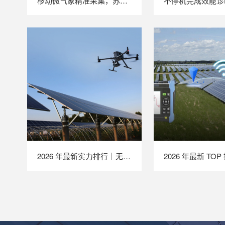
移动微气象精准采集，苏州 LAILX LXH506 便携式气象站补齐光伏检测环境数据短板
2026 年最新实力排行｜无人机 EL 检测系统 TOP 推荐，LAILX LXH210 深度解析