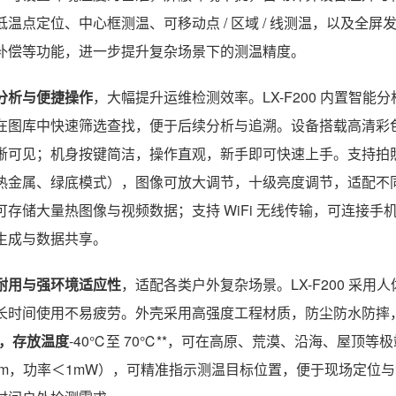
低温点定位、中心框测温、可移动点 / 区域 / 线测温，以及全
补偿等功能，进一步提升复杂场景下的测温精度。
分析与便捷操作
，大幅提升运维检测效率。LX-F200 内置智能
在图库中快速筛选查找，便于后续分析与追溯。设备搭载高清彩
晰可见；机身按键简洁，操作直观，新手即可快速上手。支持拍
热金属、绿底模式），图像可放大调节，十级亮度调节，适配不同
可存储大量热图像与视频数据；支持 WiFi 无线传输，可连接
生成与数据共享。
耐用与强环境适应性
，适配各类户外复杂场景。LX-F200 采
长时间使用不易疲劳。外壳采用高强度工程材质，防尘防水防摔，适
，存放温度
-40℃至 70℃**，可在高原、荒漠、沿海、屋顶等
5nm，功率＜1mW），可精准指示测温目标位置，便于现场定