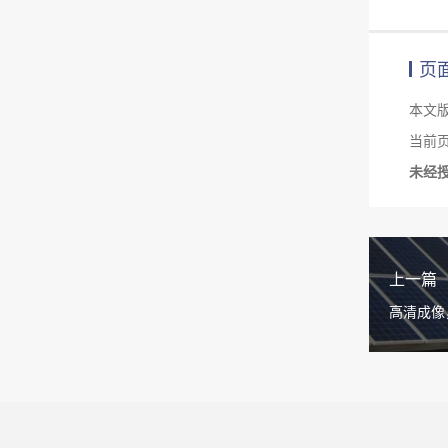
页
本文
当前页面链
未经
上一篇
高清成像，
领光伏缺