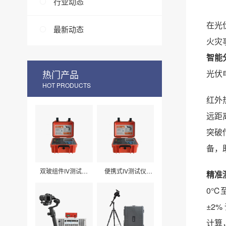
行业动态
在光
最新动态
火灾
智能
热门产品
光伏
HOT PRODUCTS
红外
远距
突破
备，
双玻组件IV测试仪
便携式IV测试仪
精准
LXPV33
LXPV32
0℃至
±2
计算