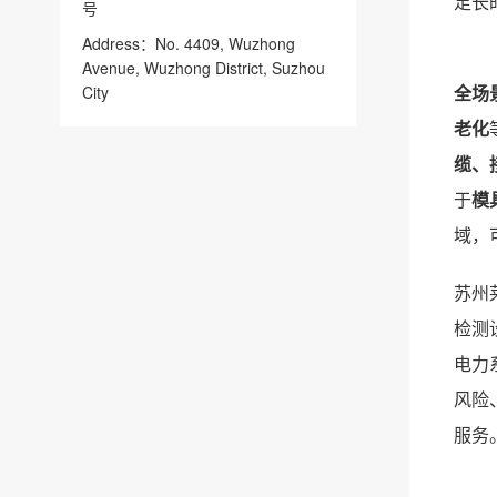
足长
号
Address：No. 4409, Wuzhong
Avenue, Wuzhong District, Suzhou
全场
City
老化
缆、
于
模
域，
苏州
检测
电力
风险
服务