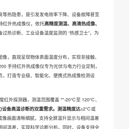
良等热隐患，是引发发电效率下降、设备故障甚至
 手持红外热成像仪，依托
高精度测温、高清热成像、
过热诊断、工业设备温度监测的 “热感卫士”，为
图像，直观呈现物体表面温度分布，实现非接触、
F200 手持红外热成像仪专为光伏与电力行业定制，
点，打造专业级、智能化、便携式热成像检测设
。
度红外探测器，测温范围覆盖 **-20℃至 120℃、
力设备高温诊断的双重需求。测温精度达
±2℃或
清热成像画面清晰细腻，支持全屏温升显示与相间温差
相间温差，实现科学诊断分析。同时，设备支持全