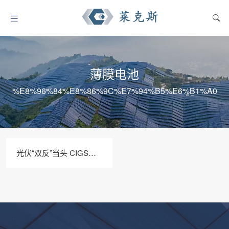
薄膜电池
%E8%96%84%E8%86%9C%E7%94%B5%E6%B1%A0
光伏“双反”当头 CIGS薄膜电池迎来春天？-苏州莱克斯设备EL缺陷检测仪