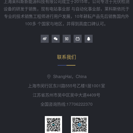
上海莱科斯新能源科技有限公司成立于2015年，公司专注于光伏检测
设备的研发于销售，现有电站事业部 与自动化事业部，莱科斯依托于
专业的技术销售工程师进行用户发展，10年耕耘产品先后销售国内外
100多 个国家与地区，并得到高度口碑认可。
联系我们
ShangHai，China
上海市闵行区东川路555号乙楼1层1001室
江苏省苏州市吴中区吴中大道4409号
全国咨询热线:17706222370