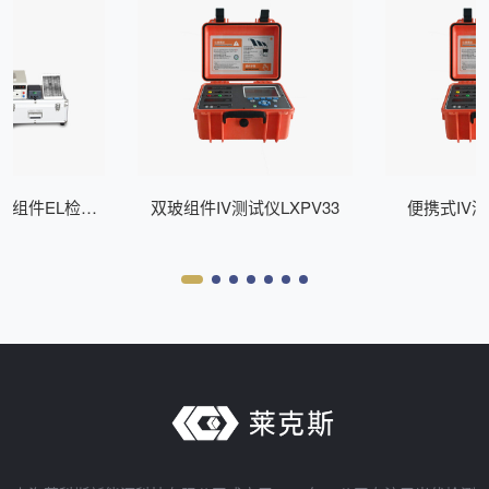
式组件EL检测
双玻组件IV测试仪LXPV33
便携式IV测
Z200