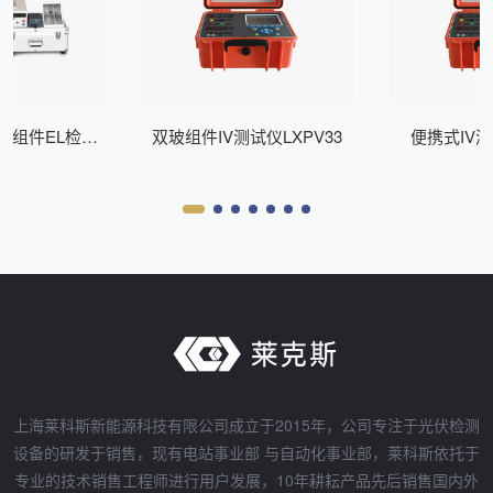
式组件EL检测
双玻组件IV测试仪LXPV33
便携式IV测
Z200
上海莱科斯新能源科技有限公司成立于2015年，公司专注于光伏检测
设备的研发于销售，现有电站事业部 与自动化事业部，莱科斯依托于
专业的技术销售工程师进行用户发展，10年耕耘产品先后销售国内外