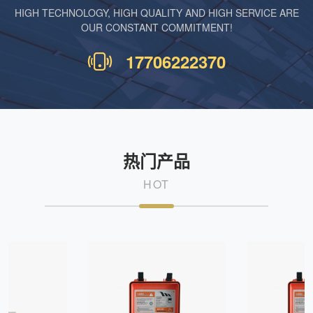
HIGH TECHNOLOGY, HIGH QUALITY AND HIGH SERVICE ARE
OUR CONSTANT COMMITMENT!
17706222370
热门产品
HOT