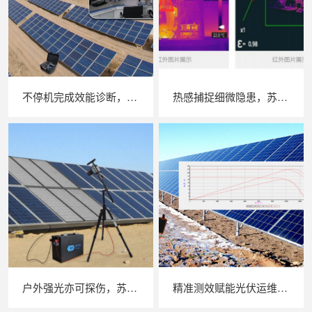
不停机完成效能诊断，苏州 LAILX LX‑PE93 逆变器综合测试仪筑牢光伏电站效能底座
热感捕捉细微隐患，苏州 LAILX LX‑F300 手持红外热成像仪赋能光伏安全运维
户外强光亦可探伤，苏州 LAILX LXG30 便携式 EL 检测仪重塑光伏组件无损检测标准
精准测效赋能光伏运维，苏州 LAILX LX‑PV32 便携式 IV 测试仪打造现场检测新标杆