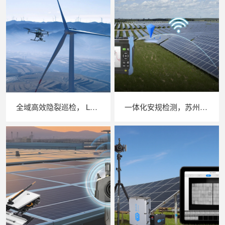
全域高效隐裂巡检， LAILX LXH210 无人机 EL 检测系统革新大型光伏电站质检模式
一体化安规检测，苏州 LAILX LXH601 绝缘接地综合测试仪筑牢光伏电站电气安全防线