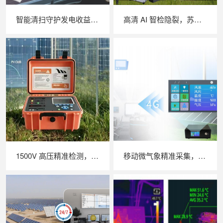
智能清扫守护发电收益，苏州 LAILX LX‑H403 光伏清洗机器人打造高效光伏运维方案
高清 AI 智检隐裂，苏州 LAILX LXG50 便携式 EL 检测仪重塑光伏组件无损检测体验
1500V 高压精准检测，苏州 LAILX LX‑PV31 便携式 IV 测试仪助力光伏运维提质增效
移动微气象精准采集，苏州 LAILX LXH506 便携式气象站补齐光伏检测环境数据短板