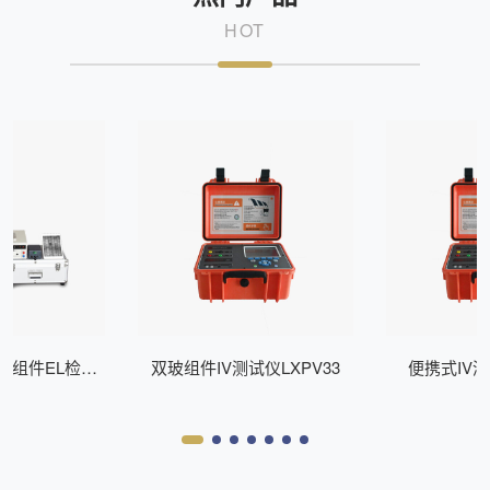
HOT
式组件EL检测
双玻组件IV测试仪LXPV33
便携式IV测
Z200