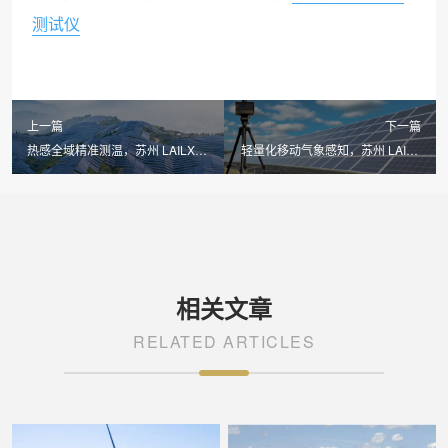
测试仪
上一篇
下一篇
热感全域精准测温，苏州 LAILX
轻量化移动气象感知，苏州 LAILX
LX-F100 手持红外热成像仪筑牢光
LXH506 便携式气象站构建光伏能
伏电站安全运维防线
效测算数据底座
相关文章
RELATED ARTICLES