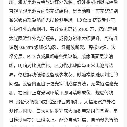
压，激发电池片释放近红外光源，红外相机捕捉成像后
直观呈现电池片内部完整结构，是当前唯一可完整识别
微米级内部缺陷的无损检测手段。LXG30 搭载专业工
业级红外成像相机，有效像素高达 2400 万，搭配定制
大光圈近红外光学镜头，成像分辨率大幅提升，可精准
识别 0.5mm 级细微隐裂、细栅线断裂、焊带虚焊、边
缘分层、PID 衰减黑斑等各类缺陷，成像画面层次清
晰，明暗对比度优化，区分微小缺陷与正常电池片边
界，彻底解决低端设备成像发灰、缺陷模糊难以判定的
问题。设备内置自研强光抑制成像算法，无需搭建遮光
棚，在日间正常光照环境下即可清晰成像，规避传统
EL 设备仅能夜间或暗室作业的限制，大幅拓宽户外检
测作业时段，白天可同步完成大面积电站组件普查，单
日检测量提升三倍以上。配套自动对焦、自动曝光智能