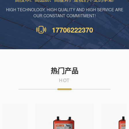
HIGH TECHNOLOGY, HIGH QUALITY AND HIGH SERVICE ARE
OUR CONSTANT COMMITMENT!
17706222370
热门产品
HOT