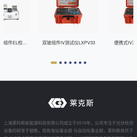
式组件EL检测
双玻组件IV测试仪LXPV33
便携式IV测
Z200
上海莱科斯新能源科技有限公司成立于2015年，公司专注于光伏检测
设备的研发于销售，现有电站事业部 与自动化事业部，莱科斯依托于