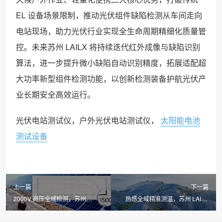
EL 设备场景限制，推动光伏组件缺陷检测从车间走向
电站现场，助力光伏行业实现全生命周期精细化质量管
控。未来苏州 LAILX 将持续迭代红外成像与缺陷识别
算法，进一步提升微小缺陷自动识别精度，拓展适配超
大功率新型组件检测功能，以创新检测装备护航光伏产
业长期安全高效运行。
光伏电站测试仪，户外光伏电站测试仪，
太阳能电池
测试设备
上一篇
下一篇
2000V 高压全域检测，苏州
热感全域精准测温，苏州 LAILX
LAILX LX-PV33 便携式 IV 测试仪
LX-F100 手持红外热成像仪筑牢光
重塑光伏性能检测标准
伏电站安全运维防线