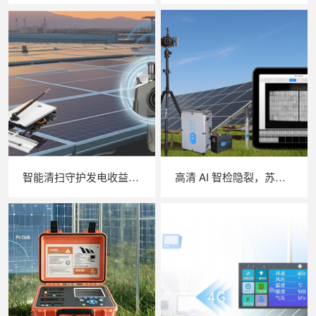
智能清扫守护发电收益，苏州 LAILX LX‑H403 光伏清洗机器人打造高效光伏运维方案
高清 AI 智检隐裂，苏州 LAILX LXG50 便携式 EL 检测仪重塑光伏组件无损检测体验