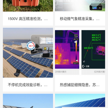
1500V 高压精准检测，苏州 LAILX LX‑PV31 便携式 IV 测试仪助力光伏运维提质增效
移动微气象精准采集，苏州 LAILX LXH506 便携式气象站补齐光伏检测环境数据短板
不停机完成效能诊断，苏州 LAILX LX‑PE93 逆变器综合测试仪筑牢光伏电站效能底座
热感捕捉细微隐患，苏州 LAILX LX‑F300 手持红外热成像仪赋能光伏安全运维