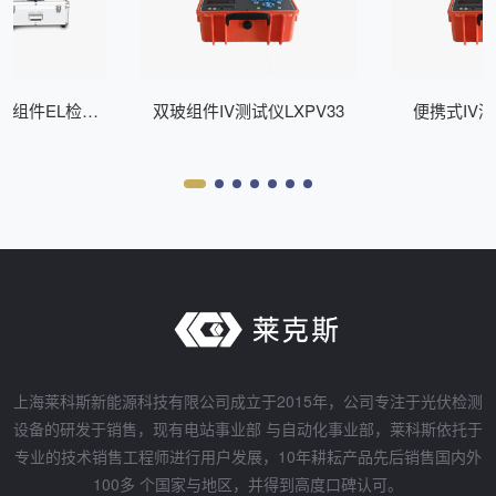
式组件EL检测
双玻组件IV测试仪LXPV33
便携式IV测
Z200
上海莱科斯新能源科技有限公司成立于2015年，公司专注于光伏检测
设备的研发于销售，现有电站事业部 与自动化事业部，莱科斯依托于
专业的技术销售工程师进行用户发展，10年耕耘产品先后销售国内外
100多 个国家与地区，并得到高度口碑认可。