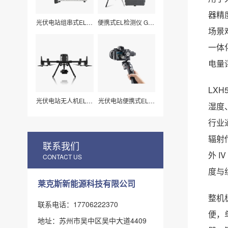
器精
光伏电站组串式EL检
便携式EL检测仪 G50
测仪 LXZ210
莱科斯
场景
一体
电量
LX
光伏电站无人机EL扫
光伏电站便携式EL检
湿度
描检测仪H210
测仪_组件视频扫描
专用（LX-Z15）
行业
辐射
联系我们
外 
CONTACT US
度与
莱克斯新能源科技有限公司
整机
联系电话：17706222370
便，
地址：苏州市吴中区吴中大道4409