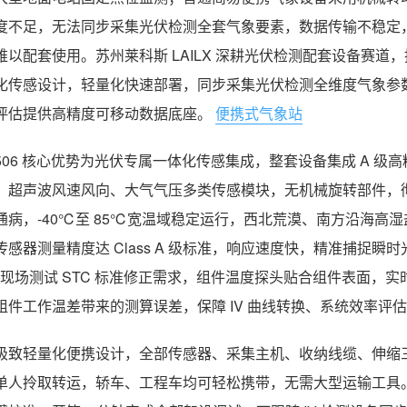
度不足，无法同步采集光伏检测全套气象要素，数据传输不稳定，
难以配套使用。苏州莱科斯 LAILX 深耕光伏检测配套设备赛道，
化传感设计，轻量化快速部署，同步采集光伏检测全维度气象参
评估提供高精度可移动数据底座。
便携式气象站
H506 核心优势为光伏专属一体化传感集成，整套设备集成 A 
、超声波风速风向、大气气压多类传感模块，无机械旋转部件，
通病，-40℃至 85℃宽温域稳定运行，西北荒漠、南方沿海高
传感器测量精度达 Class A 级标准，响应速度快，精准捕捉
IV 现场测试 STC 标准修正需求，组件温度探头贴合组件表面
组件工作温差带来的测算误差，保障 IV 曲线转换、系统效率评
极致轻量化便携设计，全部传感器、采集主机、收纳线缆、伸缩
单人拎取转运，轿车、工程车均可轻松携带，无需大型运输工具