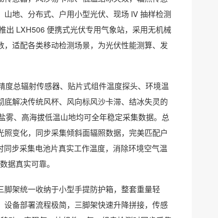
山地、分布式、户用小型光伏、现场 IV 抽样检测
推出 LXH506 便携式光伏专用气象站，采用无机械
数，适配各类移动检测场景，为光伏性能测算、发
级高精度总辐射传感器、贴片式组件温度探头、环境温
彻底解决传统风杯、风向标风沙卡滞、结冰失灵的
湿盐雾、高海拔低温山地均可全年稳定采集数据。总
瞬时光照变化，同步采集倾斜面辐照数据，完美匹配户
，实时同步采集电池片真实工作温度，消除环境空气温
估数据真实可靠。
三脚架统一收纳于小型手提防护箱，整套重量轻
。设备部署流程极简，三脚架快速升降拼接，传感