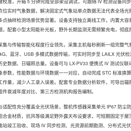
键校准，开箱 5 分钟完成全部架设调试，可跟随 IV 检测设备
点位实时气象数据，解决固定式气象站单点数据无法代表全场光
多点抽样检测场景优势显著。设备支持独立离线工作，内置大容量
据，配套小型太阳能补光板，野外长期监测无需频繁充电，彻底
采集与传输智能化程度行业领先，采集主机每秒刷新一组完整气
 4G、蓝牙、USB 多模式数据传输，可实时同步至 LAILX 
历史数据、日辐照总量。设备可与 LX-PV33 便携式 IV 测试仪
象参数，性能数据与环境数据一一对应，自动完成 STC 标准
工作量，减少人工录入误差。配套专业数据分析软件，可导出辐
组件衰减年度对比、第三方检测机构报告编制。
与适配性充分覆盖全光伏场景，整机传感器采集单元 IP67 防
铝合金材质，抗风等级满足野外露天布设要求，可短期固定于屋
电站竣工验收、现场 IV 同步检测、光资源前期勘测、分布式