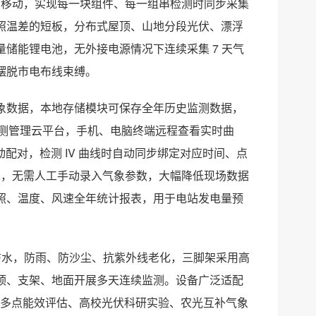
同步移动，实现每一块组件、每一组串检测时同步采集
照温差的短板，分布式屋顶、山地分段光伏、漂浮
储能锂电池，无外接电源情况下连续采集 7 天气
摆脱市电布线束缚。
象数据，本地存储模块可保存全年历史监测数据，
光伏检测管理云平台，手机、电脑终端远程查看实时曲
联动配对，检测 IV 曲线时自动同步绑定对应时间、点
换算，无需人工手动录入气象参数，大幅降低现场数据
照、温度、风速全年统计报表，用于电站发电量预
尘防水，防雨、防沙尘、抗紫外线老化，三脚架采用高
顶、支架、地面开展多天连续监测。设备广泛适配
光伏多点能效评估、高校光伏科研实验、农光互补气象