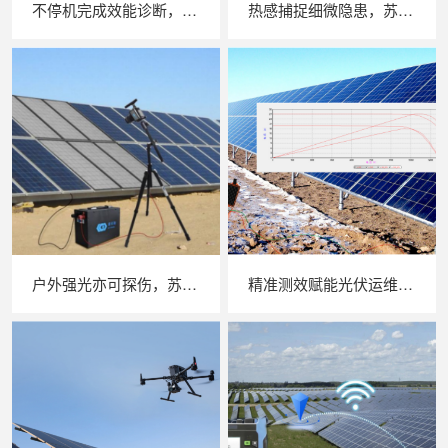
不停机完成效能诊断，苏州 LAILX LX‑PE93 逆变器综合测试仪筑牢光伏电站效能底座
热感捕捉细微隐患，苏州 LAILX LX‑F300 手持红外热成像仪赋能光伏安全运维
户外强光亦可探伤，苏州 LAILX LXG30 便携式 EL 检测仪重塑光伏组件无损检测标准
精准测效赋能光伏运维，苏州 LAILX LX‑PV32 便携式 IV 测试仪打造现场检测新标杆