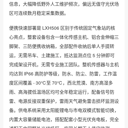
信息，大幅降低野外人工维护频次，偏远无值守光伏场
区可连续数月稳定采集数据。
便携快速部署是 LXH506 区别于传统固定气象站的核
心亮点，整套设备包含一体化传感主机、铝合金伸缩三
脚架、三防便携收纳箱，全部配件收纳后单人手提转
运，无需吊车、土建施工，抵达监测点位 5 分钟即可
完成架设开机，无需专业施工团队。整机传感器与主机
均达到 IP66 高防护等级，防水、防尘、防雷，工作温
度区间覆盖 - 30℃至 70℃，西北荒漠、南方高湿多
雨、高海拔低温场区均可全年稳定运行，配备信号防
雷、电源反接双重保护，雷雨天气避免雷击损坏监测设
备。供电系统采用太阳能锂电与市电双模式智能切换，
内置大容量储能电池，搭配配套小型光伏充电板，完全