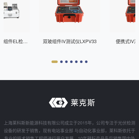
式组件EL检测
双玻组件IV测试仪LXPV33
便携式IV测
Z200
上海莱科斯新能源科技有限公司成立于2015年，公司专注于光伏检测
设备的研发于销售，现有电站事业部 与自动化事业部，莱科斯依托于
专业的技术销售工程师进行用户发展，10年耕耘产品先后销售国内外