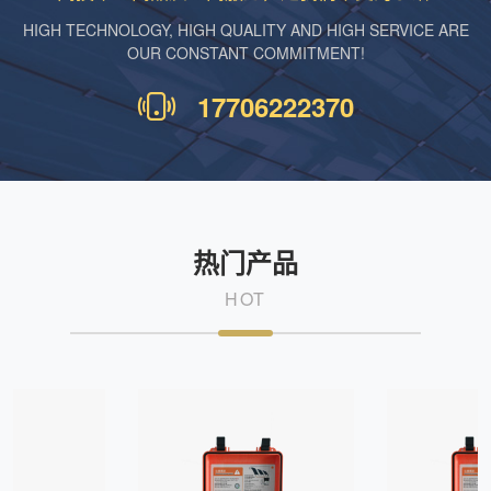
HIGH TECHNOLOGY, HIGH QUALITY AND HIGH SERVICE ARE
OUR CONSTANT COMMITMENT!
17706222370
热门产品
HOT