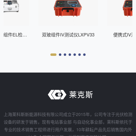
式组件EL检测
双玻组件IV测试仪LXPV33
便携式IV测
Z200
上海莱科斯新能源科技有限公司成立于2015年，公司专注于光伏检测
设备的研发于销售，现有电站事业部 与自动化事业部，莱科斯依托于
专业的技术销售工程师进行用户发展，10年耕耘产品先后销售国内外