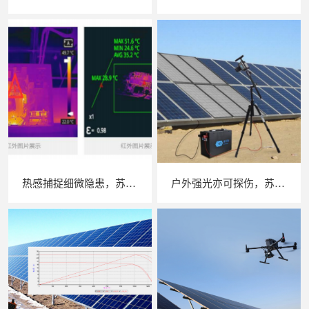
热感捕捉细微隐患，苏州 LAILX LX‑F300 手持红外热成像仪赋能光伏安全运维
户外强光亦可探伤，苏州 LAILX LXG30 便携式 EL 检测仪重塑光伏组件无损检测标准