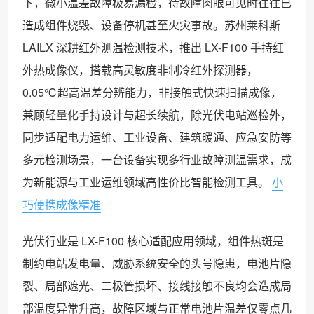
下，微小温差故障极易漏检，待故障肉眼可见时往往已
造成组件烧毁、设备停机甚至火灾事故。苏州莱科斯
LAILX 深耕红外测温检测技术，推出 LX-F100 手持红
外热成像仪，搭载高灵敏度非制冷红外探测器，
0.05℃超高温差分辨能力，非接触式快速扫描成像，
兼顾轻量化手持设计与超长续航，除光伏电站巡检外，
同步适配电力运维、工业设备、建筑暖通、应急安防等
多元检测场景，一台设备实现多行业故障测温需求，成
为新能源与工业运维领域高性价比智能检测工具。
小
巧便携成像精准
光伏行业是 LX-F100 核心适配应用领域，组件热斑是
制约电站发电量、威胁系统安全的头号隐患，电池片隐
裂、局部遮光、二极管损坏、接线接触不良均会造成局
部温度异常升高，故障区域与正常电池片温差仅零点几