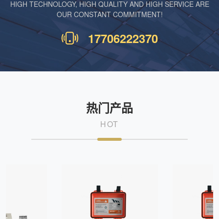
HIGH TECHNOLOGY, HIGH QUALITY AND HIGH SERVICE ARE
OUR CONSTANT COMMITMENT!
17706222370
热门产品
HOT