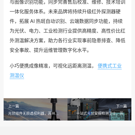
与图像识别功能，同步完善售后校准、维修、技术培训
一体化服务体系。未来品牌将持续升级红外探测器硬
件，拓展 AI 热斑自动识别、云端数据同步功能，持续
为光伏、电力、工业检测行业提供高精度、高性价比红
外测温解决方案，助力各行业实现事前隐患排查、降低
安全事故、提升运维管理数字化水平。
小巧便携成像精准，可视化远距离测温，
便携式工业
测温仪
上一篇
下一篇
光伏组件无损透视利器，苏州
一站式光伏安规检测卫士，苏州
LAILX LXG30 便携式 EL 检测仪实
LAILX LXH601 绝缘接地综合测试
现户外强光高清缺陷检测
仪筑牢电站电气安全防线