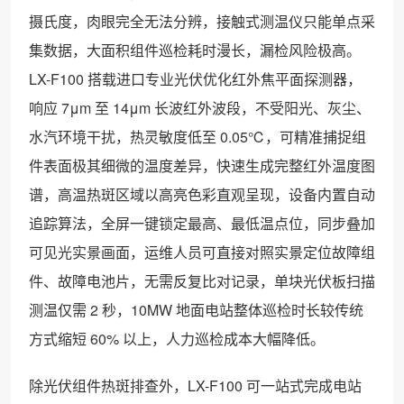
摄氏度，肉眼完全无法分辨，接触式测温仪只能单点采
集数据，大面积组件巡检耗时漫长，漏检风险极高。
LX-F100 搭载进口专业光伏优化红外焦平面探测器，
响应 7μm 至 14μm 长波红外波段，不受阳光、灰尘、
水汽环境干扰，热灵敏度低至 0.05℃，可精准捕捉组
件表面极其细微的温度差异，快速生成完整红外温度图
谱，高温热斑区域以高亮色彩直观呈现，设备内置自动
追踪算法，全屏一键锁定最高、最低温点位，同步叠加
可见光实景画面，运维人员可直接对照实景定位故障组
件、故障电池片，无需反复比对记录，单块光伏板扫描
测温仅需 2 秒，10MW 地面电站整体巡检时长较传统
方式缩短 60% 以上，人力巡检成本大幅降低。
除光伏组件热斑排查外，LX-F100 可一站式完成电站