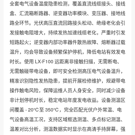
全套电气设备温度隐患检测，覆盖直流线缆接头、接线
盒、汇流箱断路器、逆变器功率模块、变压器、接地线
路全环节。光伏高压直流回路接头松动、绝缘老化会引
发接触电阻增大，持续发热加速线缆老化，严重时引发
短路起火；逆变器内部功率器件散热故障、熔断器过载
温升，均会导致设备频繁保护停机，降低电站有效发电
时长。使用 LX-F100 远距离非接触扫描，无需断电、
无需触碰带电设备，即可安全检测高压电气设备温升，
精准识别隐性发热隐患，提前开展检修维护，规避带电
操作触电风险，保障运维人员人身安全，同时减少设备
非计划停机时长，稳定电站年度发电收益。设备测温区
间覆盖 - 20℃至 350℃，完全匹配光伏户外常温、电
气设备高温工况，支持区域框选测温、多点标记测温、
温差对比分析，测温数据实时显示在高清手持屏幕，强