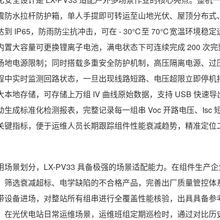
震防水拉杆防护箱，单人手提即可转运至山地光伏、屋顶分布式
达到 IP65，防雨防尘抗冲击，可在 - 30℃至 70℃宽温环
内置大容量可更换锂离子电池，满电状态下可连续完成 200 次完
场地电源限制；同时搭载多重安全防护机制，高压隔离电源、过
程中实时监测回路状态，一旦出现线路短路、电压超限立即停机
大本地存储，可存储上万组 IV 曲线原始数据，支持 USB 快
动生成标准化检测报表，完整记录每一组串 Voc 开路电压、Isc
关键指标，便于运维人员长期跟踪组件性能衰减趋势，精准定位
用场景划分，LX-PV33 具备极强的场景适配能力。在组件生
，筛选衰减超标、电学缺陷的不合格产品，完善出厂质量管控体系
带设备进场，对整站所有组串进行全覆盖性能核验，出具具备参考
；在光伏电站日常运维场景，运维班组定期巡检时，通过对比历史