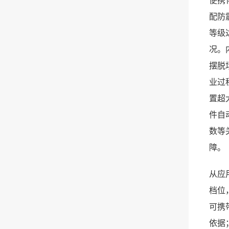
配防
等级
况。
摆脱
业过
置超
件自
数等
障。
从应
档位
可携
依据