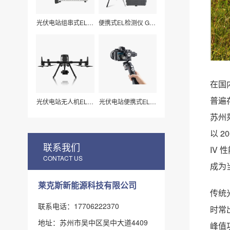
光伏电站组串式EL检
便携式EL检测仪 G50
测仪 LXZ210
莱科斯
在国
普遍
光伏电站无人机EL扫
光伏电站便携式EL检
描检测仪H210
测仪_组件视频扫描
苏州
专用（LX-Z15）
以 
联系我们
IV
CONTACT US
成为
莱克斯新能源科技有限公司
传统光
联系电话：17706222370
时常
地址：苏州市吴中区吴中大道4409
峰值