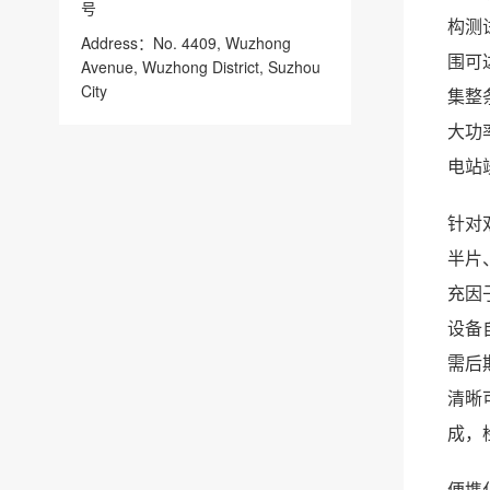
号
构测
Address：No. 4409, Wuzhong
围可
Avenue, Wuzhong District, Suzhou
City
集整
大功
电站
针对
半片
充因
设备
需后
清晰
成，
便携