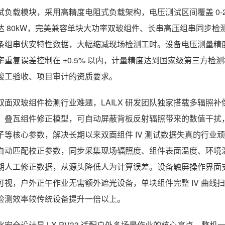
试负载模块，采用高精度电阻式负载架构，电压测试区间覆盖 0-20
达 80kW，完美兼容单块大功率双玻组件、长串高压组串同步
条组串伏安特性数据，大幅缩减现场检测工时。设备电压测量精度可达 ±0
率重复误差控制在 ±0.5% 以内，计量精度达到国家级第三方
竣工验收、项目审计的资质要求。
双面双玻组件检测行业难题，LAILX 研发团队独家搭载多辐照
、叠瓦组件修正模型，可自动屏蔽背板反射辐照带来的数值干扰
子等核心参数，解决长期以来双面组件 IV 测试数据失真的行
自动匹配校正参数，同步采集现场辐照度、组件表面温度、环境温
期人工修正数据，从源头降低人为计算误差。设备触屏操作界面支持
可视，户外正午作业无需额外遮光设备，单块组件完整 IV 曲线扫描
检测效率较传统设备提升一倍以上。
化安全设计是 LX-PV33 适配户外多场景作业的核心亮点。整机