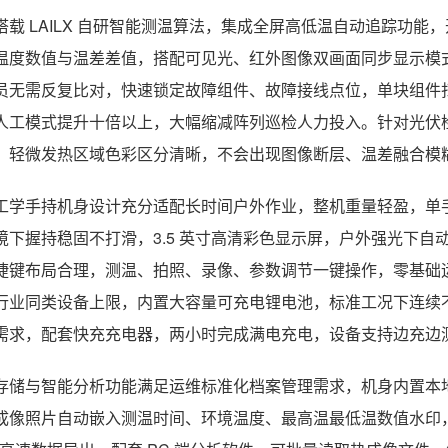
搭载 LAILX 自研智能测温算法，集成全屏高低温自动追踪功
温度数值与温差差值，搭配可见光、红外图像双画面同步显示模
员无需反复比对，快速锁定故障组件、故障接线点位，单块组件
人工模式提升十倍以上，大幅缩减阵列巡检人力投入。针对光伏
，轻微发热区域色彩区分清晰，不会出现图像断层、温差融合模
工学手持机身设计充分适配长时间户外作业，整机重量轻盈，单
境下握持稳固不打滑，3.5 英寸高清彩色显示屏，户外强光下
捷键布局合理，测温、拍照、录像、参数调节一键操作，零基础
行业同类设备上限，内置大容量可充电锂电池，标准工况下连续不
需求，配套快充充电器，两小时完成满电充电，设备支持边充边
存储与智能分析功能满足运维标准化档案管理需求，机身内置本
成像照片自动嵌入测温时间、环境温度、最高温最低温数值水印