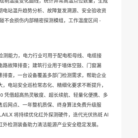
件，绘制温度变化曲线，统计异常高温点位数量，生成
期电站温升趋势分析、故障复发溯源、安全验收资
磕碰不会损伤内部精密探测模组，工作温度区间 -
通用检测能力，电力行业可用于配电柜母线、电缆接
电路故障排查；建筑行业用于墙体空鼓、门窗漏
患排查，一台设备覆盖多部门检测需求，帮助企业
大，电站安全巡检常态化、精细化要求不断提升，
F100 凭借超高热灵敏度、超长续航、轻量化便携、多
售后网点、一年整机质保、终身算法免费升级服
ILX 将持续优化红外探测硬件，迭代光伏热斑 AI
红外检测装备助力清洁能源产业安全稳定发展。