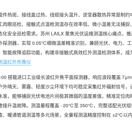
组件热斑、接线盒过热、线缆接头温升、逆变器散热异常是制约
工肉眼巡检、接触式点温枪测温存在效率低、微小温差无法捕捉
态化安全巡检需求。苏州 LAILX 聚焦光伏运维测温核心痛点，推出
外探测器，实现 0.05℃细微温差精准识别，兼顾光伏、电力
、智能故障追踪功能，构建非接触式高效红外测温检测体系，成
测温红外热像仪
-F100 搭载进口工业级长波红外焦平面探测器，响应波段覆盖 7μ
户外晴天、雾霾、轻度沙尘环境下均可稳定采集红外辐射信号，设备
水准，能够捕捉光伏电池片间极其微弱的温度差值，精准定位肉
虚接升温故障。测温量程覆盖 - 20℃至 350℃，完整适配光
查、暖通管道测温等多元场景，全量程测温精度控制在 ±2℃以
。