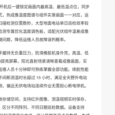
能，开机后一键锁定画面内最高温、最低温点位，同步
式，热成像温度图谱与组件实景画面一一对应，运
扫描检测仅需数秒，大型地面电站单日巡检效率较
检测专属优化温度调色板，适配光伏组件温差成像
糊问题，降低运维人员故障误判概率。
手握持无负重压力，防滑橡胶机身外壳，高温、低
自动提亮屏幕，阳光直射场景清晰查看成像画面，实
运维人员十分钟即可熟练掌握全部功能。续航性能
间断测温时长超过 15 小时，满足全天野外电站
测，偏远无供电场站连续作业无需担心断电停机。
地存储空间，支持红外图像、测温视频实时保存，
，区分不同阵列、不同日期巡检数据。设备支持