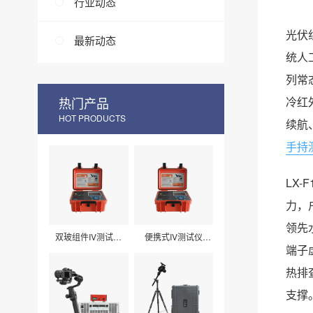
行业动态
光伏
最新动态
统人
列常
热门产品
冷红
HOT PRODUCTS
续航
手持
LX
力，
领先
双玻组件IV测试仪
便携式IV测试仪
LXPV33
LXPV32
端子
热排
支撑