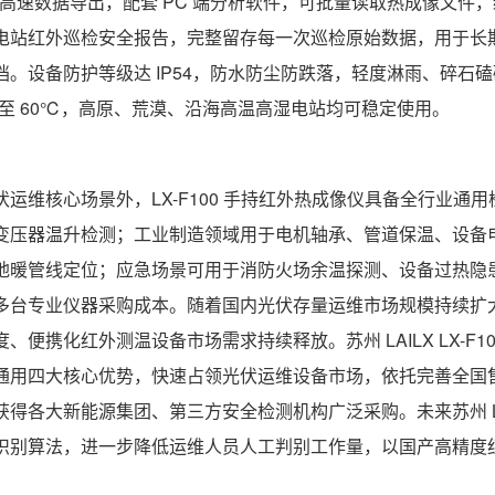
B 高速数据导出，配套 PC 端分析软件，可批量读取热成像文
电站红外巡检安全报告，完整留存每一次巡检原始数据，用于长
档。设备防护等级达 IP54，防水防尘防跌落，轻度淋雨、碎石
℃至 60℃，高原、荒漠、沿海高温高湿电站均可稳定使用。
伏运维核心场景外，LX-F100 手持红外热成像仪具备全行业
变压器温升检测；工业制造领域用于电机轴承、管道保温、设备
地暖管线定位；应急场景可用于消防火场余温探测、设备过热隐
多台专业仪器采购成本。随着国内光伏存量运维市场规模持续扩
度、便携化红外测温设备市场需求持续释放。苏州 LAILX LX-
通用四大核心优势，快速占领光伏运维设备市场，依托完善全国
获得各大新能源集团、第三方安全检测机构广泛采购。未来苏州 LA
识别算法，进一步降低运维人员人工判别工作量，以国产高精度