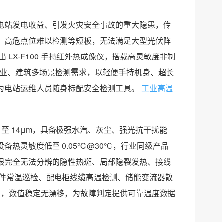
电站发电收益、引发火灾安全事故的重大隐患，传
、高危点位难以检测等短板，无法满足大型光伏阵
 LX-F100 手持红外热成像仪，搭载高灵敏度非制
、工业、建筑多场景检测需求，以轻便手持机身、超长
为电站运维人员随身标配安全检测工具。
工业高温
m 至 14μm，具备极强水汽、灰尘、强光抗干扰能
热灵敏度低至 0.05℃@30℃，行业同级产品
眼完全无法分辨的隐性热斑、局部隐裂发热、接线
伏组件常温巡检、配电柜线缆高温检测、储能变流器散
内，数值稳定无漂移，为故障判定提供可靠温度数据