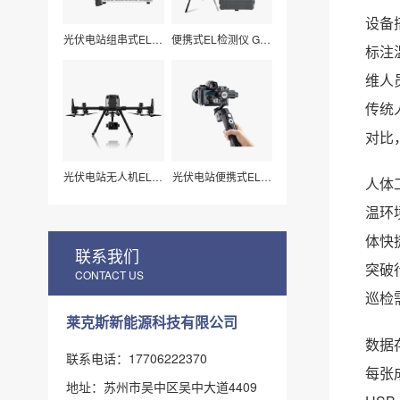
设备
光伏电站组串式EL检
便携式EL检测仪 G50
标注
测仪 LXZ210
莱科斯
维人
传统
对比
光伏电站无人机EL扫
光伏电站便携式EL检
人体
描检测仪H210
测仪_组件视频扫描
专用（LX-Z15）
温环
体快
联系我们
突破
CONTACT US
巡检
莱克斯新能源科技有限公司
数据
联系电话：17706222370
每张
地址：苏州市吴中区吴中大道4409