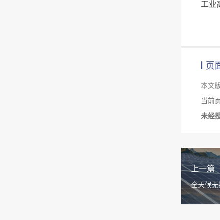
工业
页
本文
当前页面链
未经
上一篇
全天候无损
件隐裂检