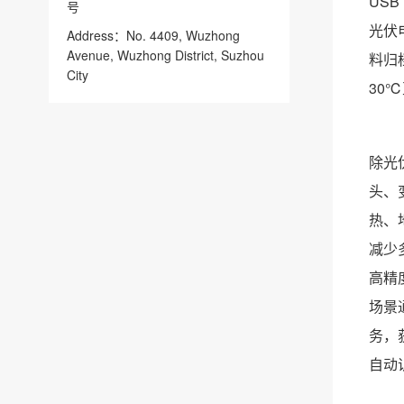
US
号
光伏
Address：No. 4409, Wuzhong
Avenue, Wuzhong District, Suzhou
料归
City
30
除光
头、
热、
减少
高精
场景
务，
自动