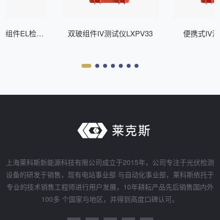
式组件EL检测
双玻组件IV测试仪LXPV33
便携式IV测
Z200
上海莱科斯新能源科技有限公司成立于2015年，公司专注于光伏检测
设备的研发于销售，现有电站事业部 与自动化事业部，莱科斯依托于
专业的技术销售工程师进行用户发展，10年耕耘产品先后销售国内外
100多 个国家与地区，并得到高度口碑认可。