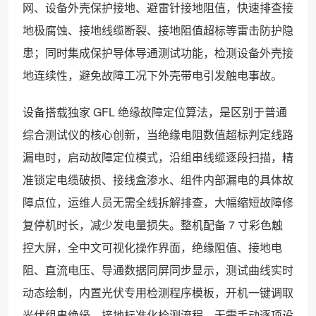
网、设备外壳保护接地、避雷针接地阻值，快速排查接
地极腐蚀、接地线缆断裂、接地阻值超标等雷击防护隐
患；同时集成保护导体导通测试功能，检测设备外壳接
地连续性，避免故障工况下外壳带电引发触电事故。
设备搭载独家 GFL 绝缘故障定位算法，是区别于普通
综合测试仪的核心创新，当绝缘电阻数值超标判定线路
漏电时，启动故障定位模式，沿组串线缆逐段扫描，精
准锁定电缆破损、接线盒渗水、组件内部漏电的具体故
障点位，运维人员无需全线拆解排查，大幅缩短故障修
复停机时长，减少发电量损失。整机配备 7 寸彩色触
控大屏，全中文可视化操作界面，绝缘阻值、接地电
阻、直流电压、导通数据同屏同步显示，测试曲线实时
动态绘制，内置光伏专用检测程序模板，开机一键调取
光伏组串绝缘、接地标准化检测流程，无需手动逐项设