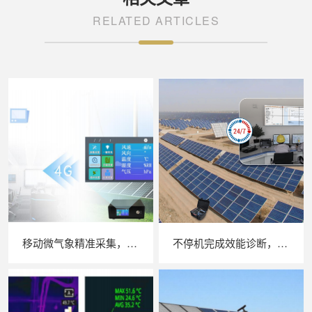
RELATED ARTICLES
移动微气象精准采集，苏州 LAILX LXH506 便携式气象站补齐光伏检测环境数据短板
不停机完成效能诊断，苏州 LAILX LX‑PE93 逆变器综合测试仪筑牢光伏电站效能底座