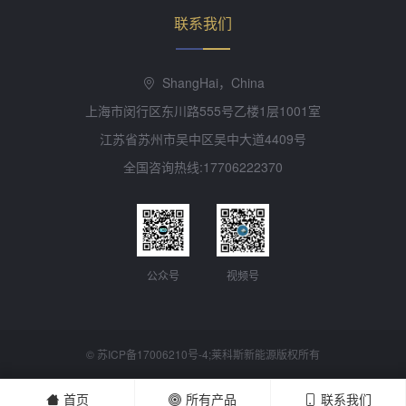
联系我们
ShangHai，China
上海市闵行区东川路555号乙楼1层1001室
江苏省苏州市吴中区吴中大道4409号
全国咨询热线:17706222370
公众号
视频号
©
苏ICP备17006210号-4
;莱科斯新能源版权所有
首页
所有产品
联系我们