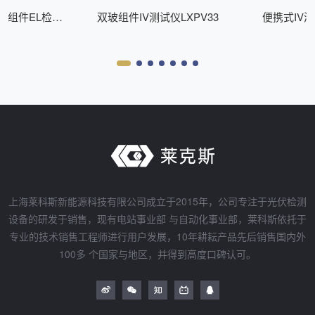
式组件EL检测
双玻组件IV测试仪LXPV33
便携式IV测
Z200
上海莱科斯新能源科技有限公司成立于2015年，公司专注于光伏检测
设备的研发于销售，现有电站事业部 与自动化事业部，莱科斯依托于
专业的技术销售工程师进行用户发展，10年耕耘产品先后销售国内外
100多 个国家与地区，并得到高度口碑认可。