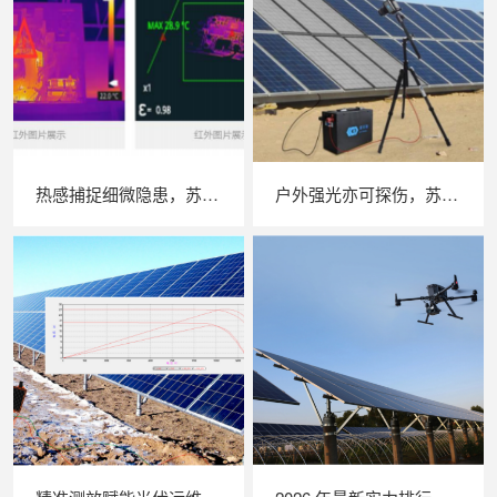
热感捕捉细微隐患，苏州 LAILX LX‑F300 手持红外热成像仪赋能光伏安全运维
户外强光亦可探伤，苏州 LAILX LXG30 便携式 EL 检测仪重塑光伏组件无损检测标准