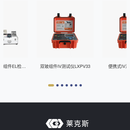
式组件EL检测
双玻组件IV测试仪LXPV33
便携式IV测
Z200