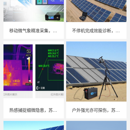
移动微气象精准采集，苏州 LAILX LXH506 便携式气象站补齐光伏检测环境数据短板
不停机完成效能诊断，苏州 LAILX LX‑PE93 逆变器综合测试仪筑牢光伏电站效能底座
热感捕捉细微隐患，苏州 LAILX LX‑F300 手持红外热成像仪赋能光伏安全运维
户外强光亦可探伤，苏州 LAILX LXG30 便携式 EL 检测仪重塑光伏组件无损检测标准