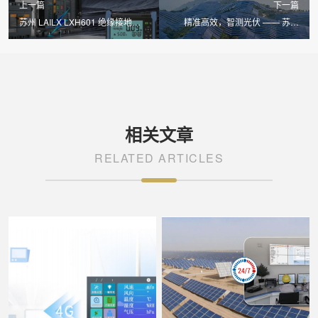
上一篇
下一篇
苏州 LAILX LXH601 绝缘接地综
精准高效，智测光伏 —— 苏州
合测试仪：全维安全检测，守护光
LAILX LX-PV31 便携式 IV 测试仪
伏系统电气运行根基
重磅发布
相关文章
RELATED ARTICLES