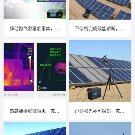
移动微气象精准采集，苏州 LAILX LXH506 便携式气象站补齐光伏检测环境数据短板
不停机完成效能诊断，苏州 LAILX LX‑PE93 逆变器综合测试仪筑牢光伏电站效能底座
热感捕捉细微隐患，苏州 LAILX LX‑F300 手持红外热成像仪赋能光伏安全运维
户外强光亦可探伤，苏州 LAILX LXG30 便携式 EL 检测仪重塑光伏组件无损检测标准