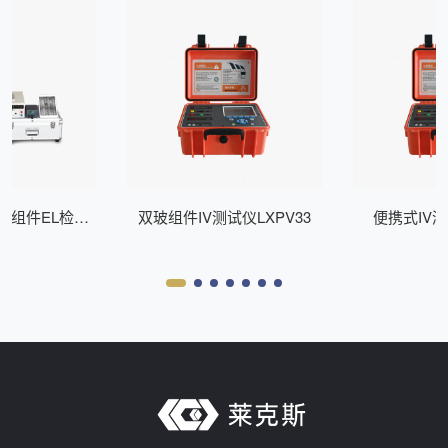
式组件EL检测
双玻组件IV测试仪LXPV33
便携式IV测
Z200