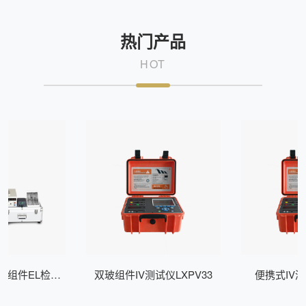
热门产品
HOT
式组件EL检测
双玻组件IV测试仪LXPV33
便携式IV测
Z200