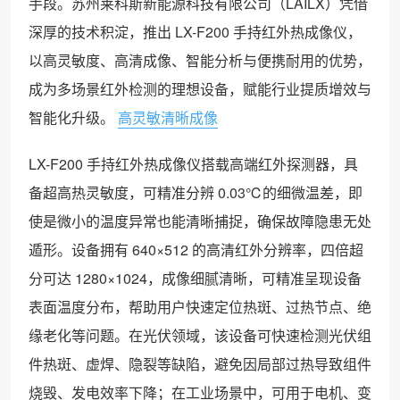
手段。苏州莱科斯新能源科技有限公司（LAILX）凭借
深厚的技术积淀，推出 LX-F200 手持红外热成像仪，
以高灵敏度、高清成像、智能分析与便携耐用的优势，
成为多场景红外检测的理想设备，赋能行业提质增效与
智能化升级。
高灵敏清晰成像
LX-F200 手持红外热成像仪搭载高端红外探测器，具
备超高热灵敏度，可精准分辨 0.03℃的细微温差，即
使是微小的温度异常也能清晰捕捉，确保故障隐患无处
遁形。设备拥有 640×512 的高清红外分辨率，四倍超
分可达 1280×1024，成像细腻清晰，可精准呈现设备
表面温度分布，帮助用户快速定位热斑、过热节点、绝
缘老化等问题。在光伏领域，该设备可快速检测光伏组
件热斑、虚焊、隐裂等缺陷，避免因局部过热导致组件
烧毁、发电效率下降；在工业场景中，可用于电机、变