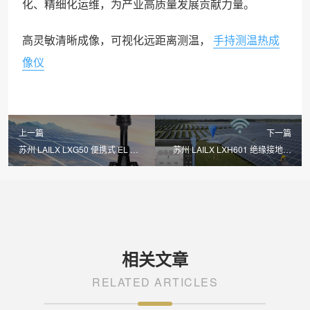
化、精细化运维，为产业高质量发展贡献力量。
高灵敏清晰成像，可视化远距离测温，
手持测温热成
像仪
上一篇
下一篇
苏州 LAILX LXG50 便携式 EL 检
苏州 LAILX LXH601 绝缘接地综
测仪：高清成像精准透视，守护光
合测试仪：一体化多功能集成，筑
伏组件全生命周期安全
牢光伏电气安全防线
相关文章
RELATED ARTICLES