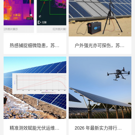
热感捕捉细微隐患，苏州 LAILX LX‑F300 手持红外热成像仪赋能光伏安全运维
户外强光亦可探伤，苏州 LAILX LXG30 便携式 EL 检测仪重塑光伏组件无损检测标准
精准测效赋能光伏运维，苏州 LAILX LX‑PV32 便携式 IV 测试仪打造现场检测新标杆
2026 年最新实力排行｜无人机 EL 检测系统 TOP 推荐，LAILX LXH210 深度解析