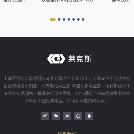
Z200
上海莱科斯新能源科技有限公司成立于2015年，公司专注于光伏检测
设备的研发于销售，现有电站事业部 与自动化事业部，莱科斯依托于
专业的技术销售工程师进行用户发展，10年耕耘产品先后销售国内外
100多 个国家与地区，并得到高度口碑认可。