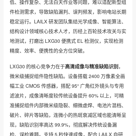
低、操作复杂、无法白天作业等问题，难以适配新型组
件检测需求，导致缺陷漏判、误判频发，影响电站长期
稳定运行。LAILX 研发团队集结光学成像、智能算法、
结构设计领域核心技术人才，历经上百轮技术攻关与实
地测试，打磨出 LXG30 便携式 EL 检测仪，实现检测
精度、效率、便携性的全方位突破。
LXG30 的核心竞争力在于
高清成像与精准缺陷识别
，
微米级捕捉组件隐性缺陷。设备搭载 2400 万像素全画
幅工业 CMOS 传感器，搭配 95° 广角红外镜头与专用
滤波片，成像清晰度较传统设备提升 60% 以上，可精
准捕捉组件内部微米级隐裂、细微虚焊、电池片混档、
破片、碎片等缺陷，连微小的热斑衰减区域也能清晰呈
现，缺陷识别率高达 99.9%，彻底解决传统设备漏
检、误检难题。支持 5 秒快速成像，配合 LAILX 自研