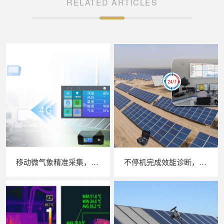
RELATED ARTICLES
移动微气象精准采集，苏州 LAILX LXH506 便携式气象站补齐光伏检测环境数据短板
不停机完成效能诊断，苏州 LAILX LX‑PE93 逆变器综合测试仪筑牢光伏电站效能底座