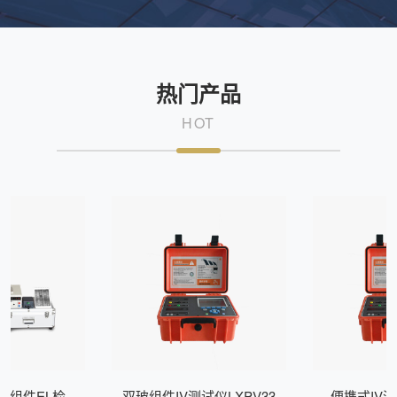
热门产品
HOT
式组件EL检测
双玻组件IV测试仪LXPV33
便携式IV测