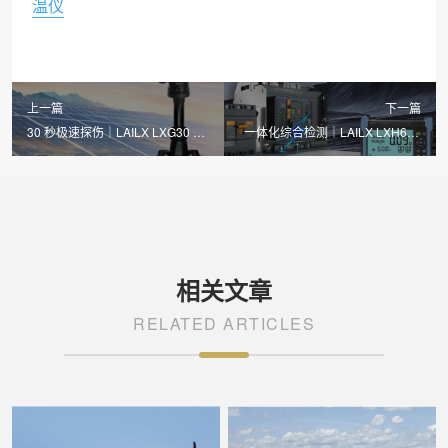
温仪
上一篇
下一篇
30 秒极速探伤｜LAILX LXG30 便
一体化综合检测｜LAILX LXH601
携式 EL 检测仪打造光伏移动体检
绝缘接地综合测试仪筑牢光伏电气
利器
安全屏障
相关文章
RELATED ARTICLES