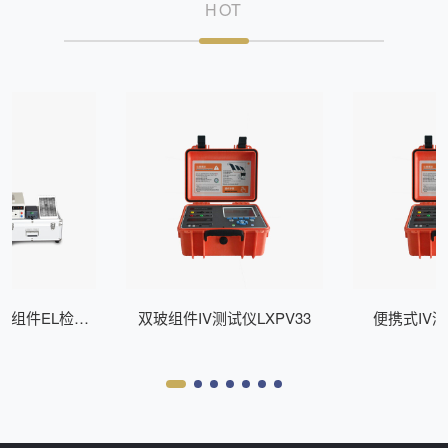
HOT
式组件EL检测
双玻组件IV测试仪LXPV33
便携式IV测
Z200