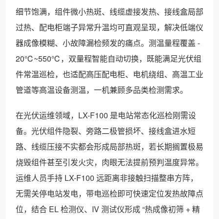
细节饱满，组件微小热斑、线缆虚接发热、接线盒局部
过热、配电柜端子异常升温均可直观呈现，解决低端仪
器成像模糊、小故障漏检频发的痛点。测温量程覆盖 -
20℃~550℃，双量程智能自动切换，既能满足光伏组
件常温巡检，也适配高压配电柜、电机绕组、高温工业
管道等高温设备测温，一机兼顾多品类检测需求。
在光伏运维领域，LX-F100 是电站常态化巡检刚需设
备。光伏组件隐裂、旁路二极管损坏、接线盒进水短
路、线缆压接不实都会形成局部热斑，若长期搁置极易
烧毁组件甚至引发火灾，肉眼无法提前预判温度异常。
运维人员手持 LX-F100 远距离非接触扫描整串方阵，
无需关停电站发电，带电巡检即可快速定位发热故障点
位，结合 EL 检测仪、IV 测试仪形成 “热成像初筛 + 精