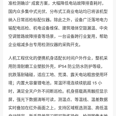
准检测确诊” 成套方案，大幅降低电站故障排查耗时，
国内众多集中式光伏、分布式工商业电站均已将该机型
纳入日常巡检标配仪器。除此之外，设备广泛落地电力
输配电巡检、机电设备维保、建筑墙体空鼓漏温、中央
空调管路故障排查等场景，一台设备跨行业复用，帮助
企业缩减多台专用检测仪器的采购开支。
人机工程优化的便携机身适配长时间户外作业，整机采
用防滑耐磨工业塑胶外壳，IP54 防尘防水防护等级，
抗跌落耐磕碰，适应工地、荒漠、露天电站粗放使用环
境；内置大容量锂电池，常温环境连续续航超 15 小
时，满足全天户外不间断巡检。机身搭载高亮触控显示
屏，强光下数据清晰可读，测温点、等温线、温差数据
实时叠加在红外画面之上，支持区域框选测温、高低温
自动锁定，新手简单学习即可熟练操作。检测图像本地