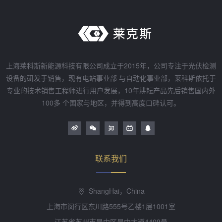
上海莱科斯新能源科技有限公司成立于2015年，公司专注于光伏检测
设备的研发于销售，现有电站事业部 与自动化事业部，莱科斯依托于
专业的技术销售工程师进行用户发展，10年耕耘产品先后销售国内外
100多 个国家与地区，并得到高度口碑认可。
联系我们
ShangHai，China
上海市闵行区东川路555号乙楼1层1001室
江苏省苏州市吴中区吴中大道4409号