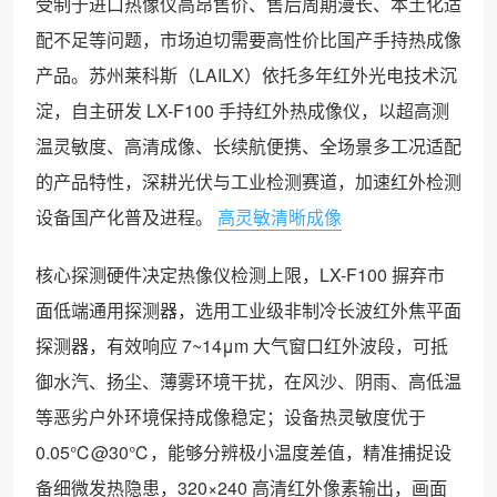
受制于进口热像仪高昂售价、售后周期漫长、本土化适
配不足等问题，市场迫切需要高性价比国产手持热成像
产品。苏州莱科斯（LAILX）依托多年红外光电技术沉
淀，自主研发 LX-F100 手持红外热成像仪，以超高测
温灵敏度、高清成像、长续航便携、全场景多工况适配
的产品特性，深耕光伏与工业检测赛道，加速红外检测
设备国产化普及进程。
高灵敏清晰成像
核心探测硬件决定热像仪检测上限，LX-F100 摒弃市
面低端通用探测器，选用工业级非制冷长波红外焦平面
探测器，有效响应 7~14μm 大气窗口红外波段，可抵
御水汽、扬尘、薄雾环境干扰，在风沙、阴雨、高低温
等恶劣户外环境保持成像稳定；设备热灵敏度优于
0.05℃@30℃，能够分辨极小温度差值，精准捕捉设
备细微发热隐患，320×240 高清红外像素输出，画面