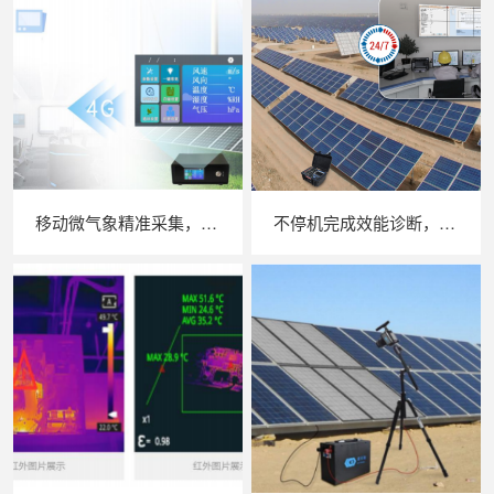
移动微气象精准采集，苏州 LAILX LXH506 便携式气象站补齐光伏检测环境数据短板
不停机完成效能诊断，苏州 LAILX LX‑PE93 逆变器综合测试仪筑牢光伏电站效能底座