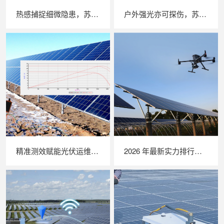
热感捕捉细微隐患，苏州 LAILX LX‑F300 手持红外热成像仪赋能光伏安全运维
户外强光亦可探伤，苏州 LAILX LXG30 便携式 EL 检测仪重塑光伏组件无损检测标准
精准测效赋能光伏运维，苏州 LAILX LX‑PV32 便携式 IV 测试仪打造现场检测新标杆
2026 年最新实力排行｜无人机 EL 检测系统 TOP 推荐，LAILX LXH210 深度解析