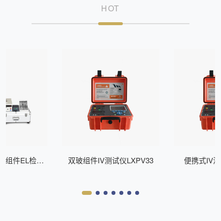
HOT
式组件EL检测
双玻组件IV测试仪LXPV33
便携式IV测
Z200