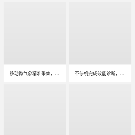
移动微气象精准采集，苏州 LAILX LXH506 便携式气象站补齐光伏检测环境数据短板
不停机完成效能诊断，苏州 LAILX LX‑PE93 逆变器综合测试仪筑牢光伏电站效能底座