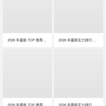
2026 年最新 TOP 推荐｜绝缘接地综合测试仪实力排行，LAILX LXH601 深度测评
2026 年最新实力排行｜光伏清洗机器人 TOP 推荐，LAILX LX‑H403 深度解析
2026 年最新 TOP 推荐｜便携式 EL 检测仪实力排行，LAILX LXG50 深度测评
2026 年最新实力排行｜便携式 IV 测试仪 TOP 推荐，LAILX LX‑PV31 深度解析