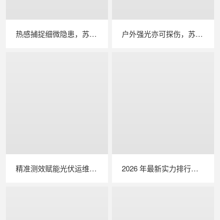
热感捕捉细微隐患，苏州 LAILX LX‑F300 手持红外热成像仪赋能光伏安全运维
户外强光亦可探伤，苏州 LAILX LXG30 便携式 EL 检测仪重塑光伏组件无损检测标准
精准测效赋能光伏运维，苏州 LAILX LX‑PV32 便携式 IV 测试仪打造现场检测新标杆
2026 年最新实力排行｜无人机 EL 检测系统 TOP 推荐，LAILX LXH210 深度解析