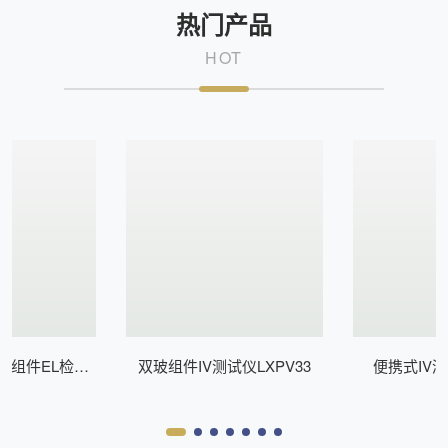
热门产品
HOT
式组件EL检测
双玻组件IV测试仪LXPV33
便携式IV测
Z200