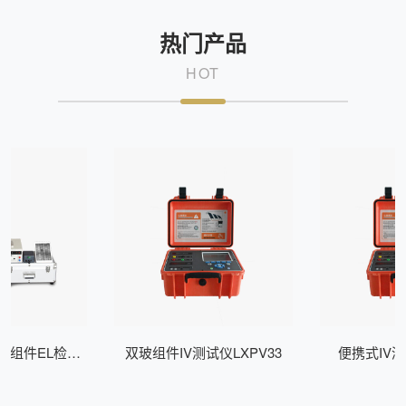
热门产品
HOT
式组件EL检测
双玻组件IV测试仪LXPV33
便携式IV测
Z200