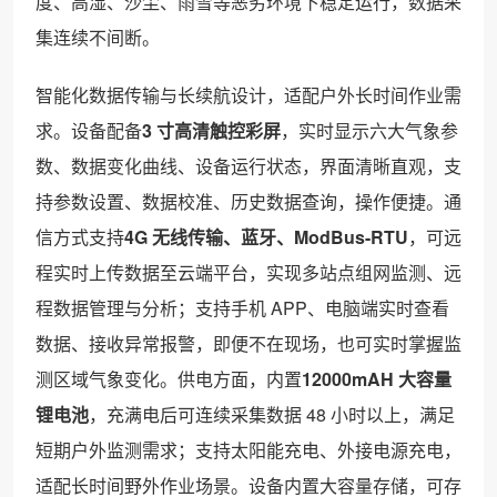
度、高湿、沙尘、雨雪等恶劣环境下稳定运行，数据采
集连续不间断。
智能化数据传输与长续航设计，适配户外长时间作业需
求。设备配备
3 寸高清触控彩屏
，实时显示六大气象参
数、数据变化曲线、设备运行状态，界面清晰直观，支
持参数设置、数据校准、历史数据查询，操作便捷。通
信方式支持
4G 无线传输、蓝牙、ModBus-RTU
，可远
程实时上传数据至云端平台，实现多站点组网监测、远
程数据管理与分析；支持手机 APP、电脑端实时查看
数据、接收异常报警，即便不在现场，也可实时掌握监
测区域气象变化。供电方面，内置
12000mAH 大容量
锂电池
，充满电后可连续采集数据 48 小时以上，满足
短期户外监测需求；支持太阳能充电、外接电源充电，
适配长时间野外作业场景。设备内置大容量存储，可存