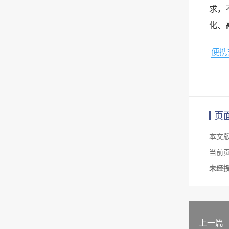
求，
化、
便携
页
本文
当前页面链
未经
上一篇