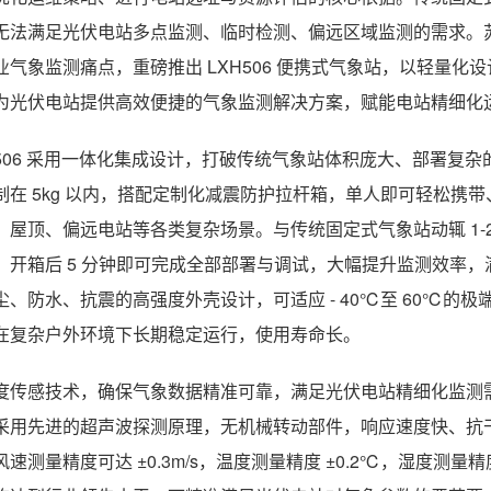
无法满足光伏电站多点监测、临时检测、偏远区域监测的需求。苏
业气象监测痛点，重磅推出 LXH506 便携式气象站，以轻量
为光伏电站提供高效便捷的气象监测解决方案，赋能电站精细化
H506 采用一体化集成设计，打破传统气象站体积庞大、部署复
制在 5kg 以内，搭配定制化减震防护拉杆箱，单人即可轻松携
、屋顶、偏远电站等各类复杂场景。与传统固定式气象站动辄 1-2 
，开箱后 5 分钟即可完成全部部署与调试，大幅提升监测效率
尘、防水、抗震的高强度外壳设计，可适应 - 40℃至 60℃
在复杂户外环境下长期稳定运行，使用寿命长。
度传感技术，确保气象数据精准可靠，满足光伏电站精细化监测需求
采用先进的超声波探测原理，无机械转动部件，响应速度快、抗
风速测量精度可达 ±0.3m/s，温度测量精度 ±0.2℃，湿度测量精