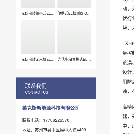
动，
光伏电站组串式EL检
便携式EL检测仪 G50
测仪 LXZ210
莱科斯
伏行
势，
LX
量控
光伏电站无人机EL扫
光伏电站便携式EL检
荒漠
描检测仪H210
测仪_组件视频扫描
专用（LX-Z15）
设计
用防
联系我们
蚀，
CONTACT US
高精
莱克斯新能源科技有限公司
器，
联系电话：17706222370
中，
地址：苏州市吴中区吴中大道4409