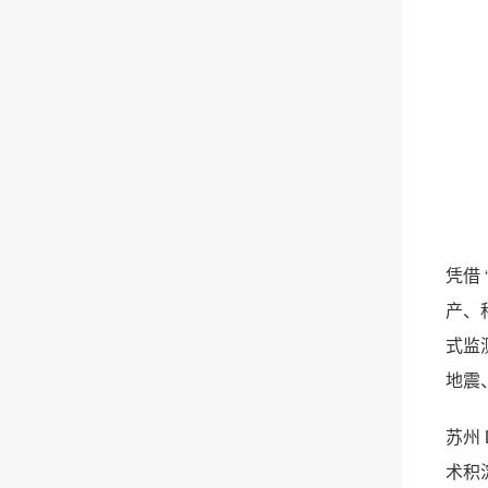
凭借
产、
式监
地震
苏州
术积