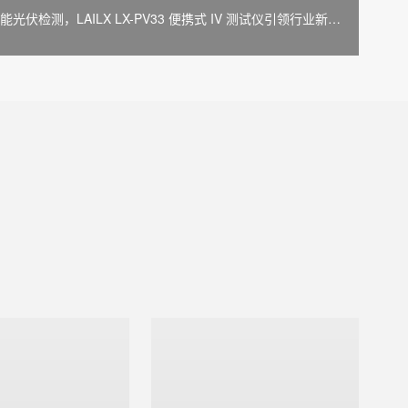
能光伏检测，LAILX LX-PV33 便携式 IV 测试仪引领行业新标
杆