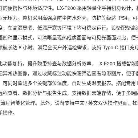
好的便携性与环境适应性。LX-F200 采用轻量化手持机身设
业无压力。整机采用高强度防尘防水外壳，防护等级达 IP54，可抵
度，在高温暴晒、低温严寒等环境下均可稳定运行。设备配备高
画四种显示模式，可清晰呈现热成像画面与可见光画面对比，便
续航长达 8 小时，满足全天户外巡检需求，支持 Type-C 接
化功能加持，提升隐患排查与数据分析效率。LX-F200 搭载
记异常热图像，通过收藏标注功能快速筛选查看隐患图片，便于后续
，可同时监测多个关键部位温度，自动生成温度报表。搭配专用 P
远程查看、数据分析与报告生成，支持数据云端存储，便于多端同步与历史
 全流程智能化管理。此外，设备支持中文 / 英文双语操作界面
手操作。