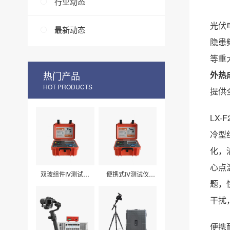
行业动态
光伏
最新动态
隐患
等重
热门产品
外热
HOT PRODUCTS
提供
LX
冷型
化，
心点
双玻组件IV测试仪
便携式IV测试仪
LXPV33
LXPV32
题，
干扰
便携