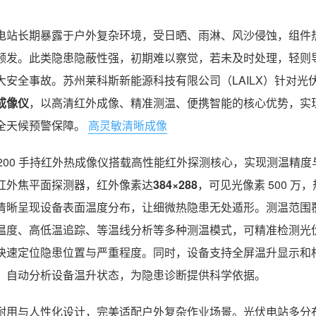
电站长期暴露于户外复杂环境，受日晒、雨淋、风沙侵蚀，组件
频发。此类隐患隐蔽性强，初期难以察觉，若未及时处理，轻则
大安全事故。苏州莱科斯新能源科技有限公司（LAILX）针对
成像仪
，以高清红外成像、精准测温、便携智能的核心优势，实
全天候预警保障。
高灵敏清晰成像
-F200 手持红外热成像仪搭载高性能红外探测核心，实现测温
红外焦平面探测器，红外像素达
384×288
，可见光像素 500 万
清晰呈现设备表面温度分布，让细微热隐患无处遁形。测温范围覆盖 *
温度、高低温追踪、等温线分析等多种测温模式，可精准检测光
快速定位隐患位置与严重程度。同时，设备支持全屏温升显示和
，自动分析设备温升状态，为隐患诊断提供科学依据。
耐用与人性化设计，完美适配户外复杂作业场景。光伏电站多分