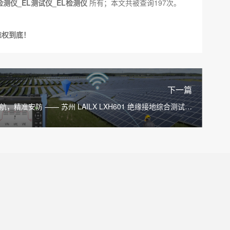
检测仪_EL测试仪_EL检测仪
所有；本文共被查询197次。
维权到底！
下一篇
航，精准安防 —— 苏州 LAILX LXH601 绝缘接地综合测试仪
守护光伏电气安全