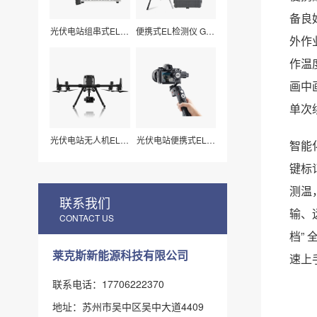
备良
光伏电站组串式EL检
便携式EL检测仪 G50
外作
测仪 LXZ210
莱科斯
作温
画中
单次
光伏电站无人机EL扫
光伏电站便携式EL检
智能
描检测仪H210
测仪_组件视频扫描
专用（LX-Z15）
键标
测温
联系我们
输、
CONTACT US
档”
莱克斯新能源科技有限公司
速上
联系电话：17706222370
地址：苏州市吴中区吴中大道4409