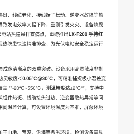
热斑、线缆老化、接线端子松动、逆变器故障等热
导致发电效率大幅下降，重则引发火灾、设备烧毁
光伏电站热隐患排查痛点，重磅推出
LX-F200 手持红
现热隐患快速精准排查，为光伏电站安全稳定运行
精度与成像清晰度的双重突破。设备采用高灵敏度非制
，热灵敏度＜
0.05℃@30℃
，可精准捕捉极小温差变
*-20℃~550℃
，测温精度达
±2℃**，支持中
伏组件热斑、线缆接头过热、逆变器散热异常等问
相间温差计算，可设置环境温度为基准，屏蔽环境
布于山地、荒漠、沿海等恶劣环境，检测设备需具