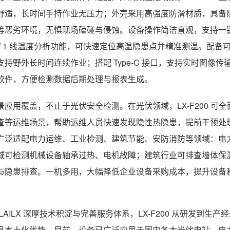
舒适，长时间手持作业无压力；外壳采用高强度防滑材质，具备
等恶劣环境，无惧现场磕碰与侵蚀。设备操作简洁直观，支持一键开
 / 1 线温度分析功能，可快速定位高温隐患点并精准测温。配备
支持野外长时间连续作业；搭配 Type-C 接口，支持实时图像传输
软件，方便检测数据后期处理与报表生成。
景应用覆盖，不止于光伏安全检测。在光伏领域，LX-F200 
查等运维场景，帮助运维人员快速发现隐性热隐患，提前干预处
广泛适配电力运维、工业检测、建筑节能、安防消防等领域：电
域可检测机械设备轴承过热、电机故障；建筑行业可排查墙体保
与隐患排查。一机多用，大幅降低企业设备采购成本，提升设备
 LAILX 深厚技术积淀与完善服务体系，LX-F200 从研发
具本土化优势。目前，设备已广泛应用于国内各大光伏电站、电