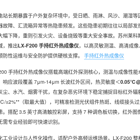
电站长期暴露于户外复杂环境中，受日晒、雨淋、风沙、潮湿等
器故障、汇流箱异常等热隐患频发。这些隐患初期往往以局部发
大幅下降，重则引发火灾、设备烧毁等重大安全事故。苏州莱科斯
域，推出
LX-F200 手持红外热成像仪
，以高灵敏测温、高清成像
预防性运维与安全防护提供硬核支撑。
手持红外热成像仪
-F200 手持红外热成像仪搭载高端红外探测核心，测温与成像性
，响应波段覆盖 7μm-14μm 长波红外区间，热灵敏度＜
0.05℃
灰尘、水汽、烟雾干扰，在复杂恶劣环境下稳定捕捉目标红外辐射信号
2℃/±2%**（取最大值），可精准检测光伏组件热斑、线缆接
患。搭配 3.5 英寸高清触控彩屏，支持 7 种调色板切换，红
无需专业经验即可快速识别。
化工业设计与人性化操作，适配户外高频运维场景。LX-F200 整