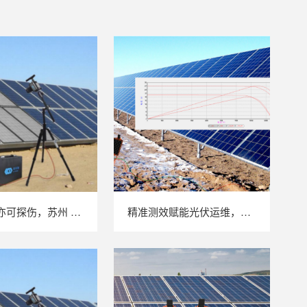
户外强光亦可探伤，苏州 LAILX LXG30 便携式 EL 检测仪重塑光伏组件无损检测标准
精准测效赋能光伏运维，苏州 LAILX LX‑PV32 便携式 IV 测试仪打造现场检测新标杆