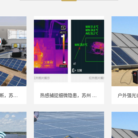
不停机完成效能诊断，苏州 LAILX LX‑PE93 逆变器综合测试仪筑牢光伏电站效能底座
热感捕捉细微隐患，苏州 LAILX LX‑F300 手持红外热成像仪赋能光伏安全运维