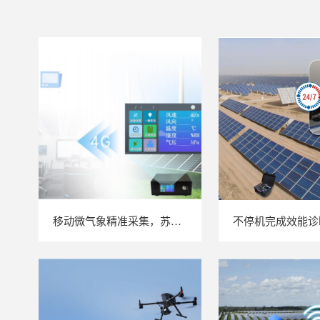
移动微气象精准采集，苏州 LAILX LXH506 便携式气象站补齐光伏检测环境数据短板