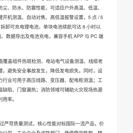
防尘、防水、防震性能，可适应户外高温、低温、
机测温、自动对焦、高低温报警设置，5 点 / 5
可拆卸可充电锂电池，单块电池续航可达 8 小时以
、数据导出及电池充电，兼容手机 APP 与 PC 端
可全面覆盖组件热斑检测、电站电气设备测温、线缆老
理，避免安全事故发生，降低发电损失。同时，设
力行业可用于高压线路、变压器、配电柜测温；工
温缺陷、门窗漏热；消防领域可辅助火灾现场热源
利用率。
到生产经过严苛质量测试，核心性能对标国际一流产品，价
力公司、工业企业及消防部门，凭借稳定性能、精