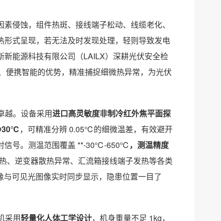
因素侵蚀，组件热斑、接线端子松动、线缆老化、
热形式呈现，若无法及时发现处理，轻则导致发电
新能源科技有限公司（LAILX）深耕光伏安全检
、便携智能的优势，精准捕捉细微热异常，为光伏
能卓越。设备采用
进口高灵敏度非制冷红外焦平面探
@30℃
，可精准分辨 0.05℃的细微温差，有效避开
。测温范围覆盖 **-30℃-650℃
，测温精度
头过热、逆变器散热异常、汇流箱接线端子发热等各类
外图像与可见光图像实时同步显示，隐患位置一目了
机采用
轻量化人体工学设计
，机身重量不足 1kg，