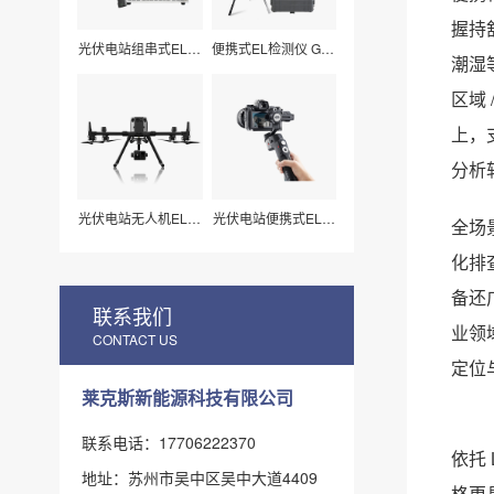
握持
光伏电站组串式EL检
便携式EL检测仪 G50
潮湿
测仪 LXZ210
莱科斯
区域
上，
分析
光伏电站无人机EL扫
光伏电站便携式EL检
全场
描检测仪H210
测仪_组件视频扫描
专用（LX-Z15）
化排
备还
联系我们
业领
CONTACT US
定位
莱克斯新能源科技有限公司
联系电话：17706222370
依托
地址：苏州市吴中区吴中大道4409
格更