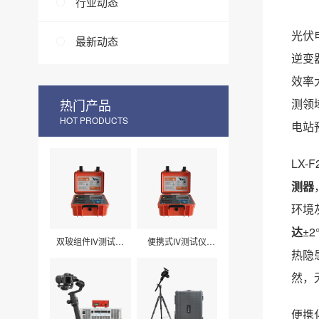
行业动态
光伏
最新动态
逆变
效率
热门产品
测领
HOT PRODUCTS
电站
LX
测器
环境
达
±
双玻组件IV测试仪
便携式IV测试仪
LXPV33
LXPV32
热隐
然，
便携