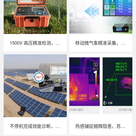
1500V 高压精准检测，苏州 LAILX LX‑PV31 便携式 IV 测试仪助力光伏运维提质增效
移动微气象精准采集，苏州 LAILX LXH506 便携式气象站补齐光伏检测环境数据短板
不停机完成效能诊断，苏州 LAILX LX‑PE93 逆变器综合测试仪筑牢光伏电站效能底座
热感捕捉细微隐患，苏州 LAILX LX‑F300 手持红外热成像仪赋能光伏安全运维