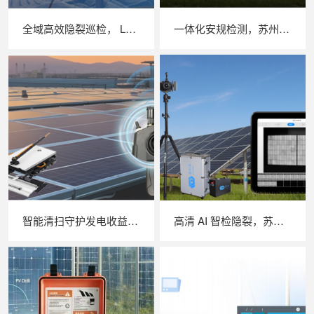
全域高效隐裂巡检， LAILX LXH210 无人机 EL 检测系统革新大型光伏电站质检模式
一体化安规检测，苏州 LAILX LXH601 绝缘接地综合测试仪筑牢光伏电站电气安全防线
智能清扫守护发电收益，苏州 LAILX LX‑H403 光伏清洗机器人打造高效光伏运维方案
高清 AI 智检隐裂，苏州 LAILX LXG50 便携式 EL 检测仪重塑光伏组件无损检测体验