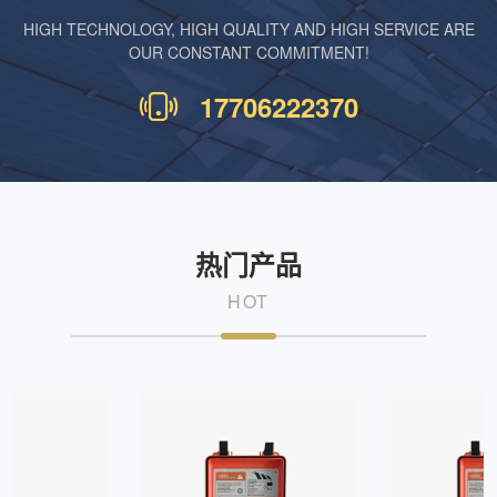
HIGH TECHNOLOGY, HIGH QUALITY AND HIGH SERVICE ARE
OUR CONSTANT COMMITMENT!
17706222370
热门产品
HOT