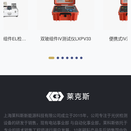
式组件EL检测
双玻组件IV测试仪LXPV33
便携式IV测
Z200
上海莱科斯新能源科技有限公司成立于2015年，公司专注于光伏检测
设备的研发于销售，现有电站事业部 与自动化事业部，莱科斯依托于
专业的技术销售工程师进行用户发展，10年耕耘产品先后销售国内外