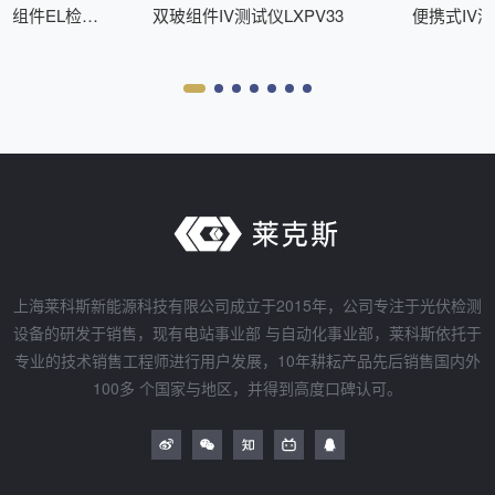
式组件EL检测
双玻组件IV测试仪LXPV33
便携式IV测
Z200
上海莱科斯新能源科技有限公司成立于2015年，公司专注于光伏检测
设备的研发于销售，现有电站事业部 与自动化事业部，莱科斯依托于
专业的技术销售工程师进行用户发展，10年耕耘产品先后销售国内外
100多 个国家与地区，并得到高度口碑认可。