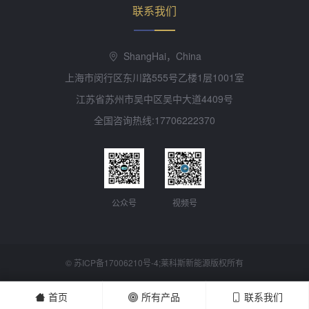
联系我们
ShangHai，China
上海市闵行区东川路555号乙楼1层1001室
江苏省苏州市吴中区吴中大道4409号
全国咨询热线:17706222370
公众号
视频号
©
苏ICP备17006210号-4
;莱科斯新能源版权所有
首页
所有产品
联系我们