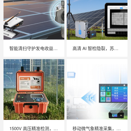
智能清扫守护发电收益，苏州 LAILX LX‑H403 光伏清洗机器人打造高效光伏运维方案
高清 AI 智检隐裂，苏州 LAILX LXG50 便携式 EL 检测仪重塑光伏组件无损检测体验
1500V 高压精准检测，苏州 LAILX LX‑PV31 便携式 IV 测试仪助力光伏运维提质增效
移动微气象精准采集，苏州 LAILX LXH506 便携式气象站补齐光伏检测环境数据短板