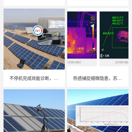
不停机完成效能诊断，苏州 LAILX LX‑PE93 逆变器综合测试仪筑牢光伏电站效能底座
热感捕捉细微隐患，苏州 LAILX LX‑F300 手持红外热成像仪赋能光伏安全运维