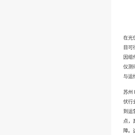
在光
目可
因组
仪测
与运
苏州 
伏行
到运
点，
障。