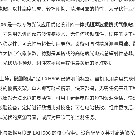
象站
，以其高度集成、轻巧便携、精准可靠的特性，为光伏行业带来
H506 是一款专为光伏应用优化设计的
一体式超声波便携式气象站
，它采用先进的超声波传感技术，无任何移动部件，彻底解决了
的稳定性、可靠性与超长使用寿命。设备可同时精准测量
风速、
六大核心气象参数。特别是其搭载的高精度光电式总辐射传感器，
为光伏功率预测、组件效率换算提供最关键的基准数据。
上阵，随测随走
” 是 LXH506 最鲜明的标签。整机采用高
纳的便携支架，单人即可轻松携带、快速部署，无需任何基建工
气象站无法比拟的灵活性：可用于新建电站的短期资源评估，快
校验设备，定期进行数据比对校准；可在电站技改、组件更换后
式光伏的资源普查，或应对应急气象监测任务。
化与数据互联是 LXH506 的核心优势。设备配备 3 英寸高