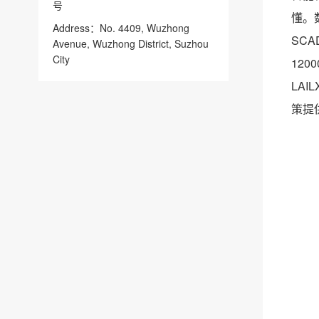
号
懂。
Address：No. 4409, Wuzhong
SC
Avenue, Wuzhong District, Suzhou
City
12
LA
策提