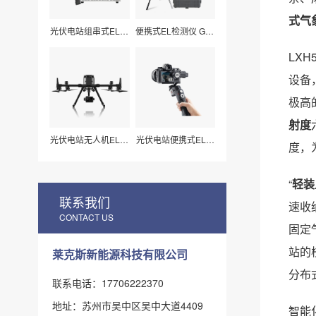
式气
光伏电站组串式EL检
便携式EL检测仪 G50
测仪 LXZ210
莱科斯
LX
设备
极高
射度
光伏电站无人机EL扫
光伏电站便携式EL检
度，
描检测仪H210
测仪_组件视频扫描
专用（LX-Z15）
“
轻装
联系我们
速收
CONTACT US
固定
站的
莱克斯新能源科技有限公司
分布
联系电话：17706222370
地址：苏州市吴中区吴中大道4409
智能