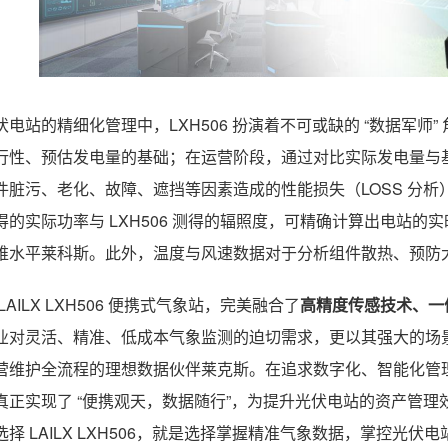
伏电站的精细化管理中，LXH506 扮演着不可或缺的 “数据军
行性、预估发电量的基础；在运营阶段，通过对比实际发电量与
件脏污、老化、故障、遮挡等因素造成的性能损失（LOSS 分析）
得的实际功率与 LXH506 测得的辐照度，可精确计算出电站的
维水平莱科斯。此外，温度与风速数据对于分析组件散热、预防
LAILX LXH506 便携式气象站，完美融合了
高精度传感技术、一
业对灵活、精准、低成本气象监测的迫切需求，更以其强大的场
营维护全流程的理想数据伙伴莱克斯。在追求数字化、智能化管理的
真正实现了 “便携观天，数据随行”，为提升光伏电站的资产管
选择 LAILX LXH506，就是选择掌握精准气象数据，掌控光伏