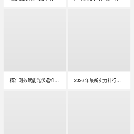
精准测效赋能光伏运维，苏州 LAILX LX‑PV32 便携式 IV 测试仪打造现场检测新标杆
2026 年最新实力排行｜无人机 EL 检测系统 TOP 推荐，LAILX LXH210 深度解析