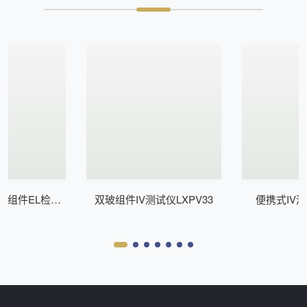
式组件EL检测
双玻组件IV测试仪LXPV33
便携式IV测
Z200