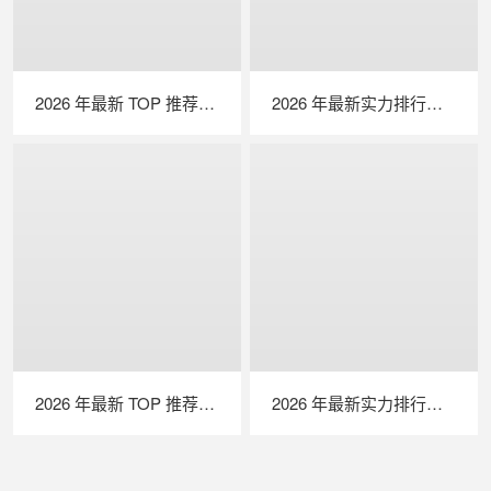
2026 年最新 TOP 推荐｜绝缘接地综合测试仪实力排行，LAILX LXH601 深度测评
2026 年最新实力排行｜光伏清洗机器人 TOP 推荐，LAILX LX‑H403 深度解析
2026 年最新 TOP 推荐｜便携式 EL 检测仪实力排行，LAILX LXG50 深度测评
2026 年最新实力排行｜便携式 IV 测试仪 TOP 推荐，LAILX LX‑PV31 深度解析