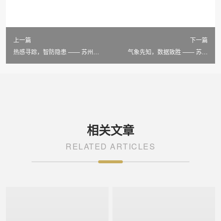
上一篇
下一篇
热感寻踪，智防隐患 —— 苏州
气象先知，数据致胜 —— 苏州
LAILX LX-F100 手持红外热成像仪
LAILX LXH506 便携式气象站赋能
赋能光伏安全运维
光伏精准测算
相关文章
RELATED ARTICLES