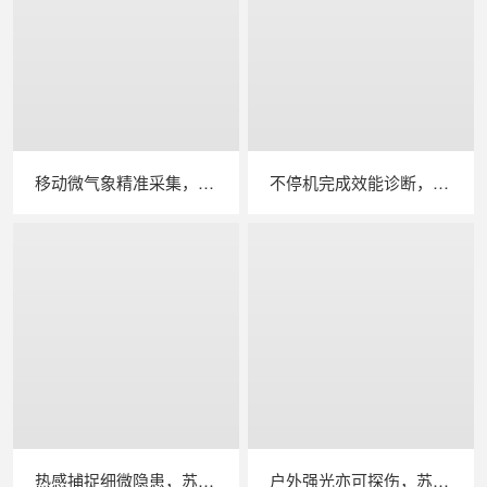
移动微气象精准采集，苏州 LAILX LXH506 便携式气象站补齐光伏检测环境数据短板
不停机完成效能诊断，苏州 LAILX LX‑PE93 逆变器综合测试仪筑牢光伏电站效能底座
热感捕捉细微隐患，苏州 LAILX LX‑F300 手持红外热成像仪赋能光伏安全运维
户外强光亦可探伤，苏州 LAILX LXG30 便携式 EL 检测仪重塑光伏组件无损检测标准