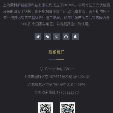
上海莱科斯新能源科技有限公司成立于2015年，公司专注于光伏检测
设备的研发于销售，现有电站事业部 与自动化事业部，莱科斯依托于
专业的技术销售工程师进行用户发展，10年耕耘产品先后销售国内外
100多 个国家与地区，并得到高度口碑认可。
联系我们
ShangHai，China
上海市闵行区东川路555号乙楼1层1001室
江苏省苏州市吴中区吴中大道4409号
全国咨询热线:17706222370