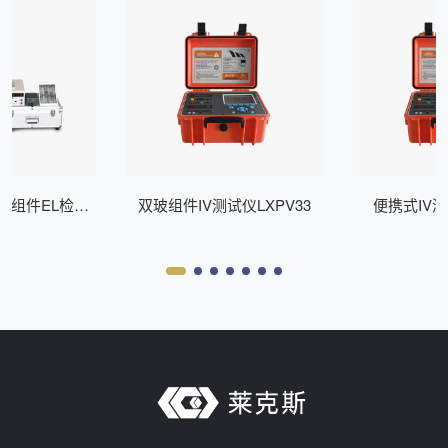
式组件EL检测
双玻组件IV测试仪LXPV33
便携式IV测
Z200