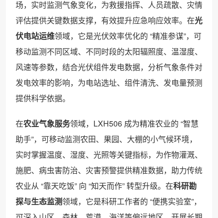
场，实时监测气象变化，为救援指挥、人员疏散、灾情
评估提供关键数据支撑，有效提升应急响应效率。在
光
伏电站运维
领域，它是光伏效率优化的 “精准参谋”，可
移动监测不同区域、不同时段的太阳辐照度、温湿度、
风速等参数，结合光伏组件发电数据，分析气象条件对
发电效率的影响，为电站选址、组件清洗、发电量预测
提供科学依据。
在
农业气象服务
领域，LXH506 成为精准农业的 “智慧
助手”，可移动监测农田、果园、大棚的小气候环境，
实时掌握温度、湿度、光照等关键指标，为作物灌溉、
施肥、病虫害防治、灾害预警提供精准数据，助力传统
农业从 “靠天吃饭” 向 “知天而作” 转型升级。在
科研勘
探与生态监测
领域，它是科研工作者的 “便携实验室”，
可深入山区、森林、荒漠、海洋等偏远地区，开展长期