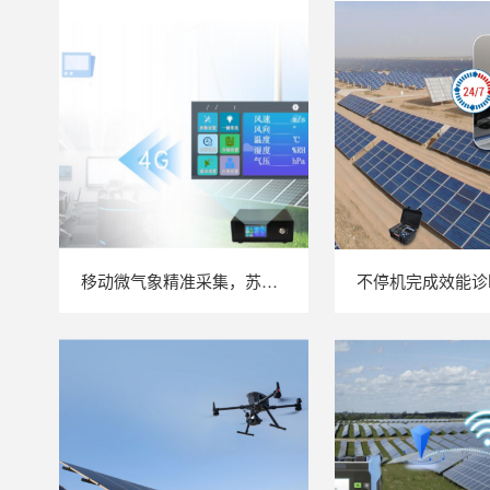
移动微气象精准采集，苏州 LAILX LXH506 便携式气象站补齐光伏检测环境数据短板