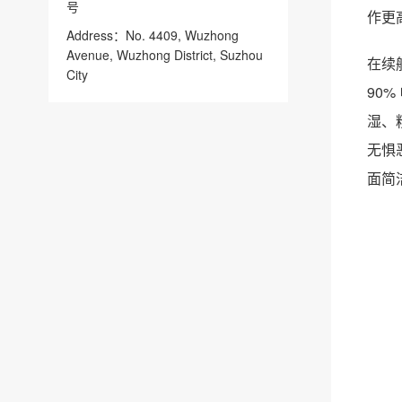
号
作更
Address：No. 4409, Wuzhong
Avenue, Wuzhong District, Suzhou
在续
City
90
湿、
无惧
面简