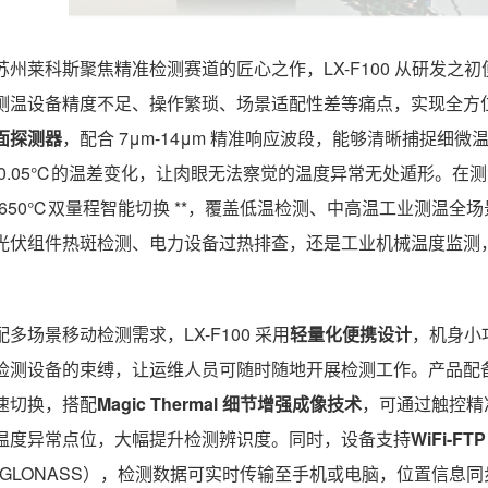
苏州莱科斯聚焦精准检测赛道的匠心之作，LX-F100 从研发之初
测温设备精度不足、操作繁琐、场景适配性差等痛点，实现全方
面探测器
，配合 7μm-14μm 精准响应波段，能够清晰捕捉细微
0.05℃的温差变化，让肉眼无法察觉的温度异常无处遁形。在测温能力上
~650℃双量程智能切换 **，覆盖低温检测、中高温工业测温全场
光伏组件热斑检测、电力设备过热排查，还是工业机械温度监测
。
配多场景移动检测需求，LX-F100 采用
轻量化便携设计
，机身小
检测设备的束缚，让运维人员可随时随地开展检测工作。产品配备 
速切换，搭配
Magic Thermal 细节增强成像技术
，可通过触控精
温度异常点位，大幅提升检测辨识度。同时，设备支持
WiFi-F
S/GLONASS），检测数据可实时传输至手机或电脑，位置信