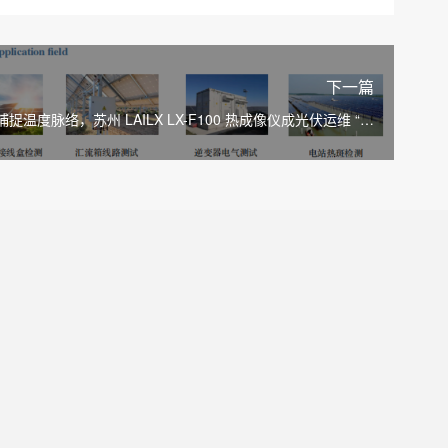
下一篇
捉温度脉络，苏州 LAILX LX-F100 热成像仪成光伏运维 “黄
金搭档”