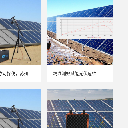
户外强光亦可探伤，苏州 LAILX LXG30 便携式 EL 检测仪重塑光伏组件无损检测标准
精准测效赋能光伏运维，苏州 LAILX LX‑PV32 便携式 IV 测试仪打造现场检测新标杆