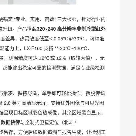
便锚定 “专业、实用、高效” 三大核心，针对行业内
位升级。产品搭载
320×240 高分辨率非制冷型红外
温度差异，热灵敏度低至＜0.05℃@30℃，可精准
，LX-F100 支持 **-20℃~120℃、
景，测温精度可达 ±2℃或 ±2%（取较大值），无
，都能输出稳定可靠的检测数据，满足专业级检测
巧紧凑、握持舒适，单手即可轻松操作，摆脱传统
2.8 英寸高清显示屏，支持红外图像与可见光图
准呈现目标区域彩色热成像，其余区域黑白显示，
TP 数据快传
与全制式卫星定位（北斗 /
息同步留存，方便后续数据追溯与报告生成，让检测工