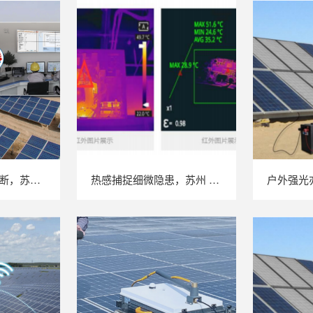
不停机完成效能诊断，苏州 LAILX LX‑PE93 逆变器综合测试仪筑牢光伏电站效能底座
热感捕捉细微隐患，苏州 LAILX LX‑F300 手持红外热成像仪赋能光伏安全运维