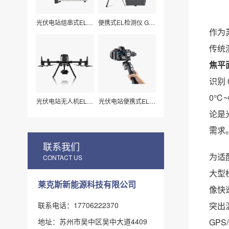
光伏电站组串式EL检
便携式EL检测仪 G50
测仪 LXZ210
莱科斯
作为
传统
焦平
识别 
0℃
光伏电站无人机EL扫
光伏电站便携式EL检
描检测仪H210
测仪_组件视频扫描
论是
专用（LX-Z15）
需求
联系我们
为适
CONTACT US
大型
莱克斯新能源科技有限公司
像快
联系电话：17706222370
突出
地址：苏州市吴中区吴中大道4409
GP