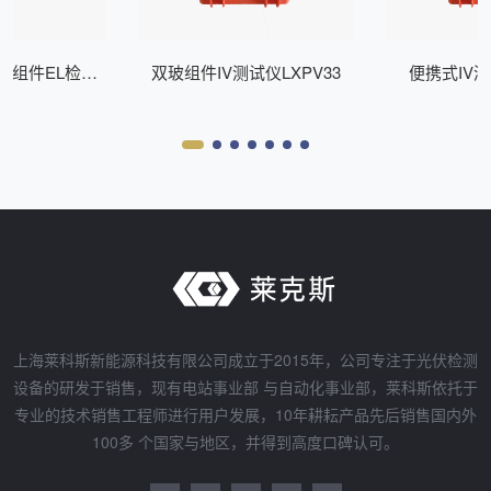
式组件EL检测
双玻组件IV测试仪LXPV33
便携式IV测
Z200
上海莱科斯新能源科技有限公司成立于2015年，公司专注于光伏检测
设备的研发于销售，现有电站事业部 与自动化事业部，莱科斯依托于
专业的技术销售工程师进行用户发展，10年耕耘产品先后销售国内外
100多 个国家与地区，并得到高度口碑认可。