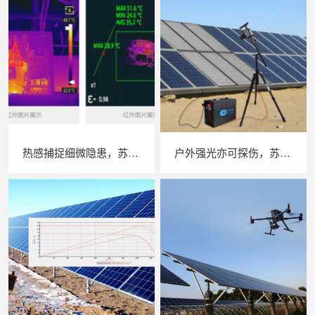
热感捕捉细微隐患，苏州 LAILX LX‑F300 手持红外热成像仪赋能光伏安全运维
户外强光亦可探伤，苏州 LAILX LXG30 便携式 EL 检测仪重塑光伏组件无损检测标准