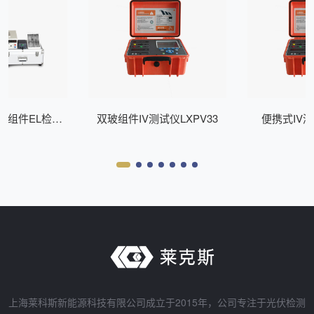
式组件EL检测
双玻组件IV测试仪LXPV33
便携式IV测
Z200
上海莱科斯新能源科技有限公司成立于2015年，公司专注于光伏检测