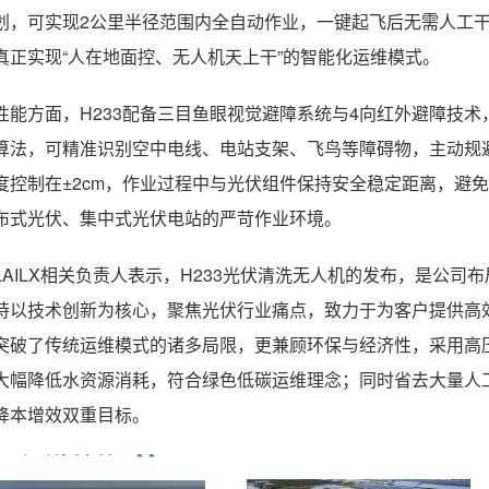
划，可实现2公里半径范围内全自动作业，一键起飞后无需人工
真正实现“人在地面控、无人机天上干”的智能化运维模式。
性能方面，H233配备三目鱼眼视觉避障系统与4向红外避障技术
算法，可精准识别空中电线、电站支架、飞鸟等障碍物，主动规
度控制在±2cm，作业过程中与光伏组件保持安全稳定距离，避
布式光伏、集中式光伏电站的严苛作业环境。
LAILX相关负责人表示，H233光伏清洗无人机的发布，是公
持以技术创新为核心，聚焦光伏行业痛点，致力于为客户提供高
突破了传统运维模式的诸多局限，更兼顾环保与经济性，采用高压
大幅降低水资源消耗，符合绿色低碳运维理念；同时省去大量人工
降本增效双重目标。