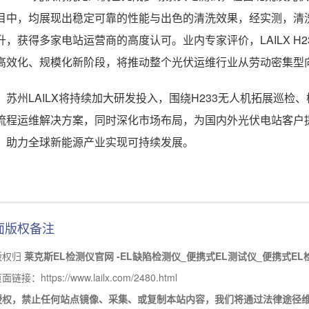
目中，均展现出稳定可靠的性能与出色的清洗效果，经实测，清洗后
升，获得多家电站运营商的高度认可。业内专家评价，LAILX H
高效化、规模化新阶段，将推动整个光伏运维行业从劳动密集型
，苏州LAILX将持续加大研发投入，围绕H233无人机拓展巡
流程运维解决方案，同时深化市场布局，为国内外光伏电站客户
，助力全球新能源产业实现可持续发展。
面版权备注
版权归
莱克斯EL检测仪官网 -EL缺陷检测仪_便携式EL测试仪_便携式EL
接：https://www.lailx.com/2480.html
授权，禁止任何站点镜像、采集、或复制本站内容，我们将通过法律途径