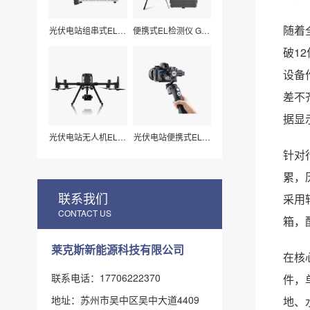
随着
光伏电站组串式EL检
便携式EL检测仪 G50
测仪 LXZ210
莱科斯
破1
设备
差不
据显
光伏电站无人机EL扫
光伏电站便携式EL检
描检测仪H210
测仪_组件视频扫描
针对
专用（LX-Z15）
累，
联系我们
采用
CONTACT US
箱，
莱克斯新能源科技有限公司
在核
联系电话：17706222370
件，
地址：苏州市吴中区吴中大道4409
地、