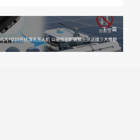
下一篇
AILX H233光伏清洗无人机 以硬核创新破解光伏运维三大难题