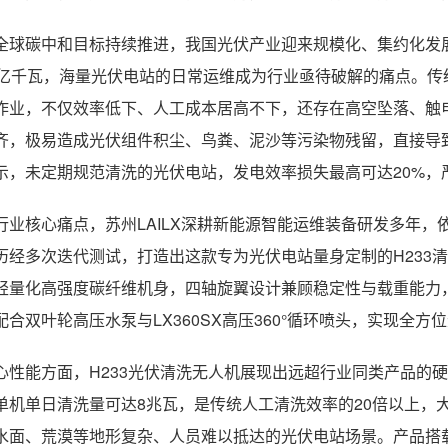
全球碳中和目标持续推进，我国光伏产业迎来规模化、集约化发展
2亿千瓦，海量光伏电站的日常运维成为行业亟待破解的痛点。
作业，不仅效率低下、人工成本居高不下，还存在高空坠落、触
齐，极易造成光伏组件积尘、鸟粪、泥沙等污染物残留，直接导
示，未定期规范清洗的光伏电站，发电效率损失最高可达20%，
行业核心痛点，苏州LAILX深耕新能源智能运维装备研发多年
历经多次迭代测试，打造出这款专为光伏电站量身定制的H233清
轻量化高强度碳纤维机身，四轴旋翼设计兼顾稳定性与载重能力，整
配合双叶轮高压水泵与LX360SX高压360°循环喷头，实现全
心性能方面，H233光伏清洗无人机展现出远超行业同类产品的
单机单日清洗量可达8兆瓦，是传统人工清洗效率的20倍以上，
水面、荒漠等地形复杂、人员难以抵达的光伏电站场景。产品搭