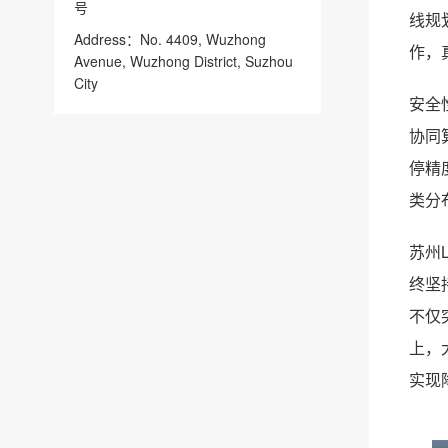
号
线规
Address：No. 4409, Wuzhong
作，
Avenue, Wuzhong District, Suzhou
City
安全
协同
停精
类分
苏州
终坚
不仅
上，
实现