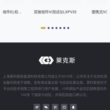
式组件EL检测
双玻组件IV测试仪LXPV33
便携式IV测
Z200
上海莱科斯新能源科技有限公司成立于2015年，公司专注于光伏检测
设备的研发于销售，现有电站事业部 与自动化事业部，莱科斯依托于
专业的技术销售工程师进行用户发展，10年耕耘产品先后销售国内外
100多 个国家与地区，并得到高度口碑认可。