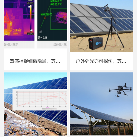
热感捕捉细微隐患，苏州 LAILX LX‑F300 手持红外热成像仪赋能光伏安全运维
户外强光亦可探伤，苏州 LAILX LXG30 便携式 EL 检测仪重塑光伏组件无损检测标准